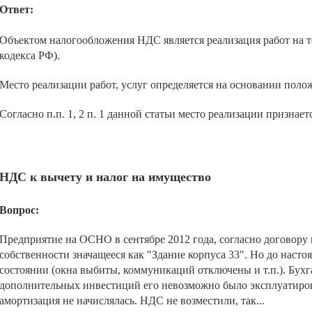
Ответ:
Объектом налогообложения НДС является реализация работ на тер
кодекса РФ).
Место реализации работ, услуг определяется на основании поло
Согласно п.п. 1, 2 п. 1 данной статьи место реализации признаетс
НДС к вычету и налог на имущество
Вопрос:
Предприятие на ОСНО в сентябре 2012 года, согласно договору к
собственности значащееся как "Здание корпуса 33". Но до насто
состоянии (окна выбиты, коммуникаций отключены и т.п.). Бухга
дополнительных инвестиций его невозможно было эксплуатирова
амортизация не начислялась. НДС не возместили, так...