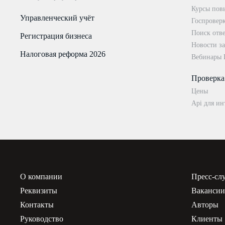
Курсы пов
Управленческий учёт
Госпровер
Поиск отве
Регистрация бизнеса
Новости за
Налоговая реформа 2026
Вебинары
Проверка
Цены
Api для ин
О компании
Пресс-сл
Реквизиты
Ваканси
Контакты
Авторы
Руководство
Клиенты