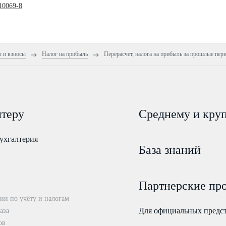
10069-8
ы и взносы
Налог на прибыль
Перерасчет, налога на прибыль за прошлые пер
лтеру
Среднему и кру
ухгалтерия
База знаний
Партнерские пр
ии по учёту и налогам
Для официальных предс
аза
ов