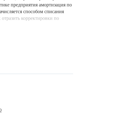
итике предприятия амортизация по
ачисляется способом списания
 отразить корректировки по
О