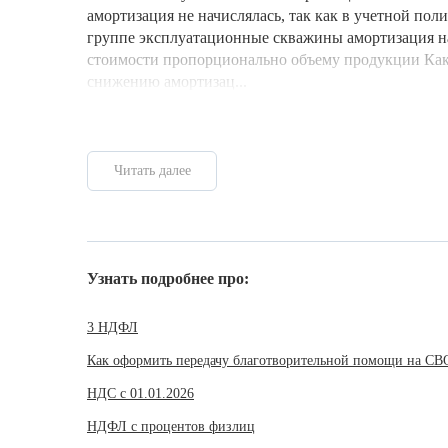
амортизация не начислялась, так как в учетной пол
группе эксплуатационные скважины амортизация н
стоимости пропорционально объему продукции Как
снижению амортизац...
Читать далее
Узнать подробнее про:
3 НДФЛ
Как оформить передачу благотворительной помощи на СВ
НДС с 01.01.2026
НДФЛ с процентов физлиц