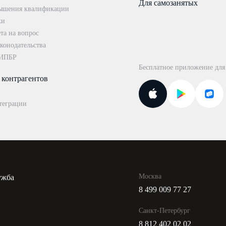
Для самозанятых
ышения квалификации
ки
та на вопрос
конодательства
 ИПБР
Бесплатное приложение для
 контрагентов
теграции
Москва
ужба
8 499 009 77 27
и
Санкт-Петербург
8 812 402 02 02