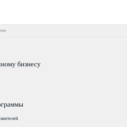
иоды
пному бизнесу
ограммы
тавителей