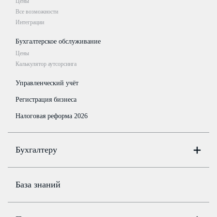
Цены
Все возможности
Интеграции
Бухгалтерское обслуживание
Цены
Калькулятор аутсорсинга
Управленческий учёт
Регистрация бизнеса
Налоговая реформа 2026
Бухгалтеру
Онлайн-бухгалтерия
Цены
База знаний
Бюро
Цены