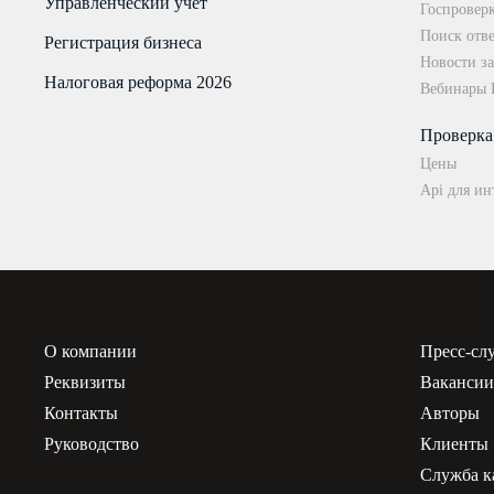
Управленческий учёт
Госпровер
Поиск отве
Регистрация бизнеса
Новости за
Налоговая реформа 2026
Вебинары
Проверка
Цены
Api для ин
О компании
Пресс-сл
Реквизиты
Ваканси
Контакты
Авторы
Руководство
Клиенты
Служба к