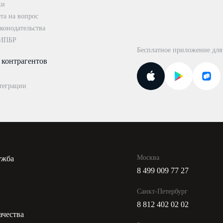
ки
та на вопрос
конодательства
 ИПБР
Бесплатное приложение для
 контрагентов
теграции
Москва
ужба
8 499 009 77 27
и
Санкт-Петербург
8 812 402 02 02
ачества