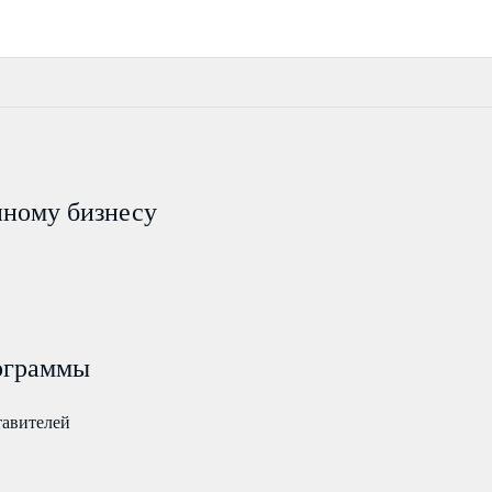
пному бизнесу
ограммы
тавителей