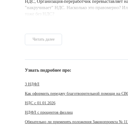
НДС, Организация-переработчик перевыставляет на
"накручивает" НДС. Насколько это правомерно? И
тоже без НДС?
Читать далее
Узнать подробнее про:
3 НДФЛ
Как оформить передачу благотворительной помощи на СВ
НДС с 01.01.2026
НДФЛ с процентов физлиц
Обязательно ли применять положения Законопроекта № 11