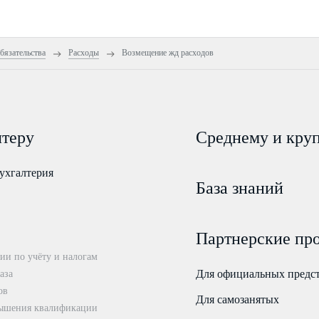
бязательства
Расходы
Возмещение жд расходов
лтеру
Среднему и кру
ухгалтерия
База знаний
Партнерские пр
ии по учёту и налогам
Для официальных предс
аза
ов
Для самозанятых
ышения квалификации