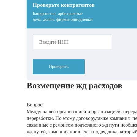
Проверьте контрагентов
Банкротство, арбитражные
дела, долги, фирмы-однодневки
Проверить
Возмещение жд расходов
Вопрос:
Между нашей организацией и организацией- перер
переработки. По этому договору,также компания- п
связанные с ремонтом подъездного жд пути необщег
жд путей, компания привлекла подрядчика, которы