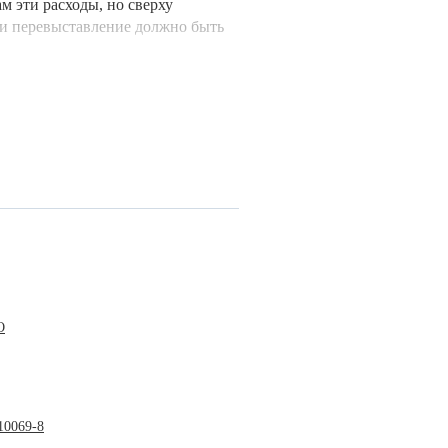
м эти расходы, но сверху
ли перевыставление должно быть
О
10069-8