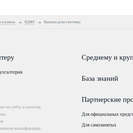
ы и взносы
НДФЛ
Выплата доли участнику
лтеру
Среднему и кру
ухгалтерия
База знаний
Партнерские пр
ии по учёту и налогам
Для официальных предс
аза
ов
Для самозанятых
ышения квалификации