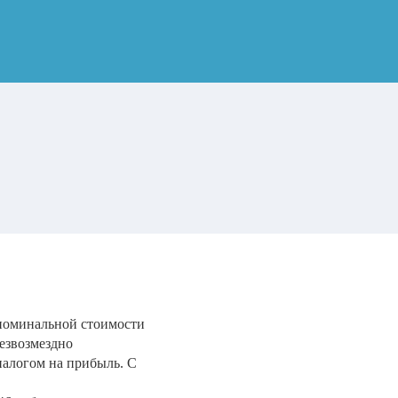
номинальной стоимости
безвозмездно
налогом на прибыль. С