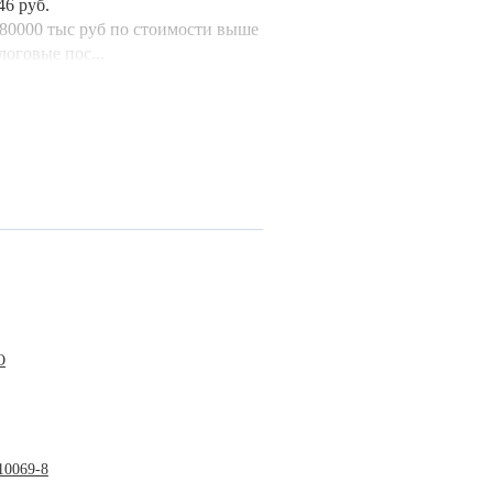
46 руб.
 80000 тыс руб по стоимости выше
логовые пос...
О
10069-8