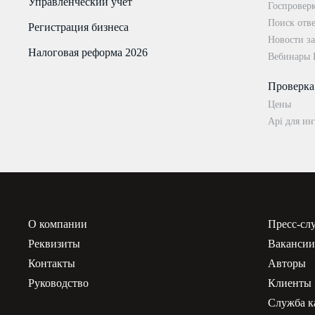
Управленческий учёт
Госпровер
Поиск отве
Регистрация бизнеса
Новости за
Налоговая реформа 2026
Вебинары
Проверка
Цены
Api для ин
О компании
Пресс-сл
Реквизиты
Ваканси
Контакты
Авторы
Руководство
Клиенты
Служба к