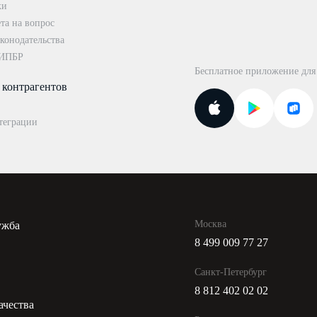
ки
та на вопрос
конодательства
 ИПБР
Бесплатное приложение для
 контрагентов
теграции
Москва
ужба
8 499 009 77 27
и
Санкт-Петербург
8 812 402 02 02
ачества