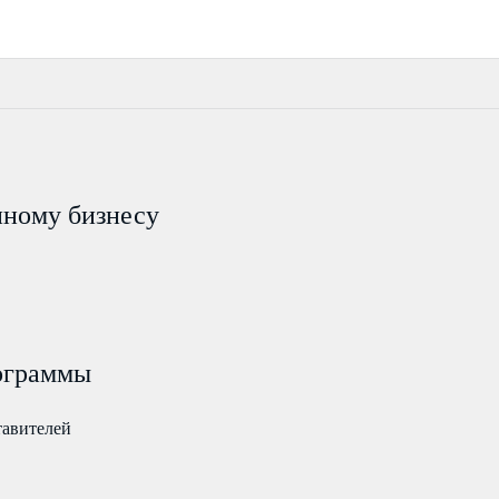
пному бизнесу
ограммы
тавителей