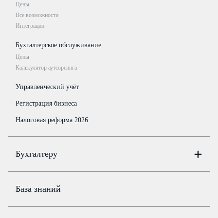
Цены
Все возможности
Интеграции
Бухгалтерское обслуживание
Цены
Калькулятор аутсорсинга
Управленческий учёт
Регистрация бизнеса
Налоговая реформа 2026
Бухгалтеру
Онлайн-бухгалтерия
Цены
База знаний
Бюро