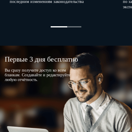
последним изменениям законодательства
по з
эксп
Первые 3 дня бесплатно
Вы сразу получите доступ ко всем
бланкам. Создавайте и редактируйте
любую отчётность.