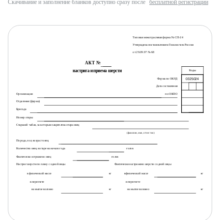
Скачивание и заполнение бланков доступно сразу после
бесплатной регистрации
Типовая межотраслевая форма № СП-24
Утверждена постановлением Госкомстата России
от 29.09.97 № 68
АКТ №
настрига и приема шерсти
Коды
0325024
Форма по ОКУД
Дата составления
Организация
по ОКПО
Отделение (ферма)
Бригада
Номер отары
Старший
чабан, за которым закреплена отара овец
(фамилия, имя, отчество)
Порода, пол, возраст овец
Количество овец в отаре на начало года
голов
Фактически острижено овец
голов
Настриг шерсти по плану с одной овцы
Фактически настрижено шерсти с одной овцы
в физической массе
кг
в физической массе
кг
в пересчете
в пересчете
на мытое волокно
кг
на мытое волокно
кг