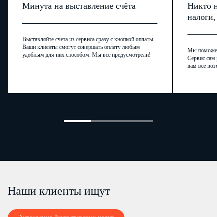
Минута на выставление счёта
Никто н
налоги
Выставляйте счета из сервиса сразу с кнопкой оплаты.
Ваши клиенты смогут совершать оплату любым
Мы поможем,
удобным для них способом. Мы всё предусмотрели!
Сервис сам 
вам все воз
Наши клиенты ищут