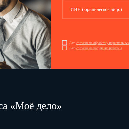
5.4.
Профессиональный статус
…
ИНН (юридическое лицо)
5.5.
Статус занятости
…
5.6.
Профессия (должность)
…
5.7.
Стаж работы, при выполнении которой произошел несчастный случ
Даю
согласие на обработку персональны
Даю
согласие на получение рекламы
…
, в том числе в данной организации
(число 
6.
Краткая характеристика места (объекта), где произошел несчастный с
6.1.
Место происшествия:
…
(краткое описание места происшествия с ук
са «Моё дело»
…