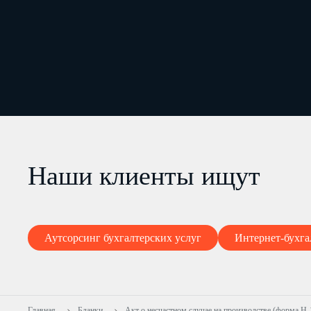
Наши клиенты ищут
Аутсорсинг бухгалтерских услуг
Интернет-бухга
Главная
Бланки
Акт о несчастном случае на производстве (форма Н