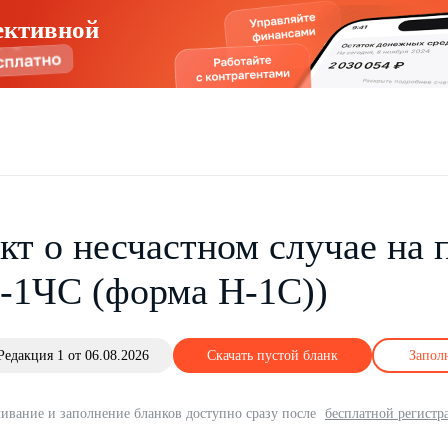
ективной
кт о несчастном случае на 
-1ЧС (форма Н-1С))
Редакция 1 от 06.08.2026
Скачать пустой бланк
Запол
ивание и заполнение бланков доступно сразу после
бесплатной регистр