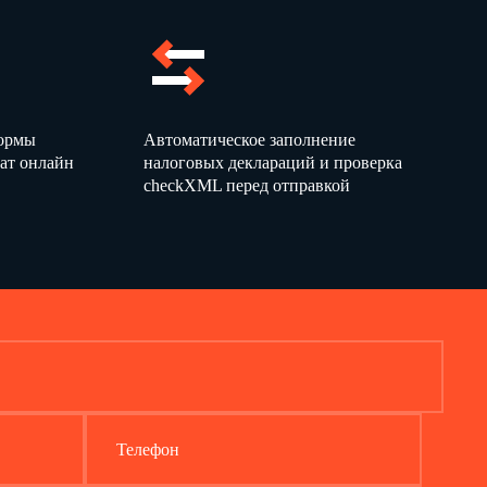
, идентификационный номер
Код 3.04.
ической деятельности по ОКВЭД);
формы
Автоматическое заполнение
онные данные)
ат онлайн
налоговых деклараций и проверка
checkXML перед отправкой
оты)
Код 3.05.
Телефон
Код 3.06.