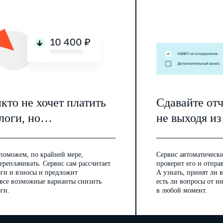
6.2.
Опасные и (или) вредные производственные факторы:
…
(у
…
факторы со ссылкой на сведения, содержащиеся в протоколе осмотра
…
кто не хочет платить
Сдавайте от
6.3.
Оборудование, использование которого привело к несчастному случаю
логи, но…
не выходя из
…
(наименование, тип, марка, год выпуска, организация-
поможем, по крайней мере,
Сервис автоматически
…
ереплачивать. Сервис сам рассчитает
проверит его и отпра
оги и взносы и предложит
А узнать, принят ли в
 все возможные варианты снизить
есть ли вопросы от 
7.
Обстоятельства несчастного случая:
…
ги.
в любой момент.
…
(краткое изложение обстоятельств, предшествовавших несчастному