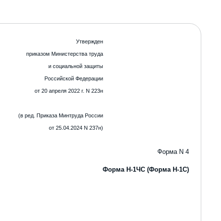
Утвержден
приказом Министерства труда
и социальной защиты
Российской Федерации
от 20 апреля 2022 г. N 223н
(в ред. Приказа Минтруда России
от 25.04.2024
N
237н)
Форма
N
4
Форма Н-1ЧС (Форма Н-1С)