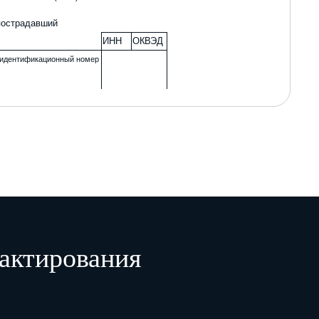
 пострадавший
ИНН
ОКВЭД
, идентификационный номер
Код 3.04.
й деятельности по ОКВЭД), численность
истрационные данные)
актирования
ИНН
ОКВЭД