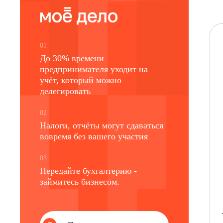
01
До 30% времени
предпринимателя уходит на
учёт, который можно
делегировать
02
Налоги, отчёты могут сдаваться
вовремя без вашего участия
03
Передайте бухгалтерию -
займитесь бизнесом.