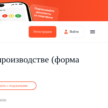
Регистрация
Войти
производстве (форма
нить с подсказками
ации