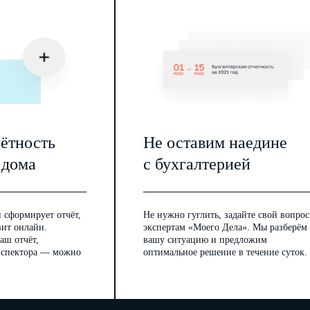
казываются опасные и (или) вредные
производственные
 места несчастного случая)
чётность
Не оставим наедине
 (при наличии):
 дома
с бухгалтерией
изготовитель)
 сформирует отчёт,
Не нужно гуглить, задайте свой вопрос
вит онлайн.
экспертам «Моего Дела». Мы разберём
аш отчёт,
вашу ситуацию и предложим
инспектора — можно
оптимальное решение в течение суток.
 случаю, описание событий