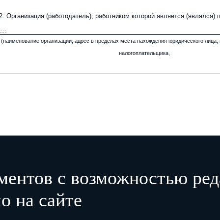
2.
Организация (работодатель), работником которой является (являлся)
…
(наименование организации, адрес в пределах места нахождения юридического лица
налогоплательщика,
…
ведомственная и отраслевая принадлежность (код основного вида экономическо
работников;
…
фамилия, инициалы работодателя – физического лица, его рег
Наименование структурного подразделения
…
…
ментов с возможностью ред
3.
Организация (физическое лицо), направившая(-ее) работника
о на сайте
…