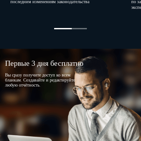
последним изменениям законодательства
по з
эксп
Первые 3 дня бесплатно
Вы сразу получите доступ ко всем
бланкам. Создавайте и редактируйте
любую отчётность.