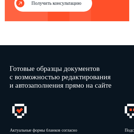
Получить консультацию
Итого
Х
Всего по акту
Х
Члены комиссии:
(должность)
(подпись)
(расшифровка подписи)
(должность)
(подпись)
(расшифровка подписи)
(должность)
(подпись)
(расшифровка подписи)
Готовые образцы документов
с возможностью редактирования
и автозаполнения прямо на сайте
Актуальные формы бланков согласно
Подс