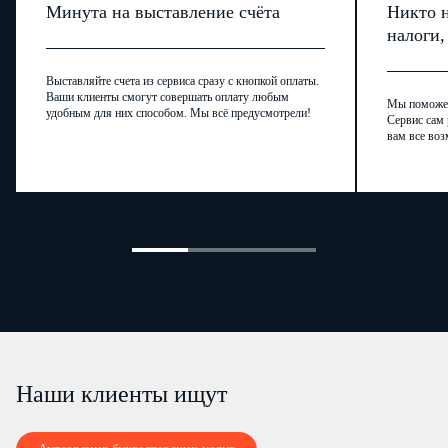
Минута на выставление счёта
Никто н
налоги
Выставляйте счета из сервиса сразу с кнопкой оплаты.
Ваши клиенты смогут совершать оплату любым
Мы поможем,
удобным для них способом. Мы всё предусмотрели!
Сервис сам 
вам все воз
Наши клиенты ищут