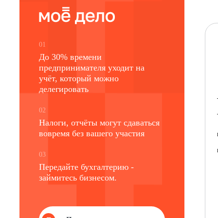
01
До 30% времени
предпринимателя уходит на
учёт, который можно
делегировать
02
Налоги, отчёты могут сдаваться
вовремя без вашего участия
03
Передайте бухгалтерию -
займитесь бизнесом.