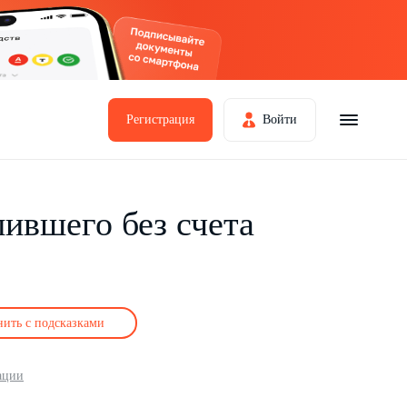
Регистрация
Войти
пившего без счета
нить с подсказками
ации