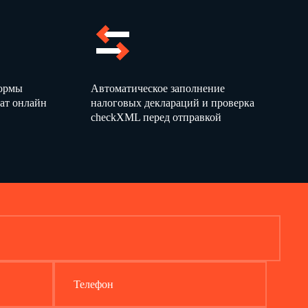
та, содержащего данные, не соответствующие действительности.
(расшифровка подписи)
(расшифровка подписи)
формы
Автоматическое заполнение
(расшифровка подписи)
ат онлайн
налоговых деклараций и проверка
checkXML перед отправкой
пись)
(расшифровка подписи)
Телефон