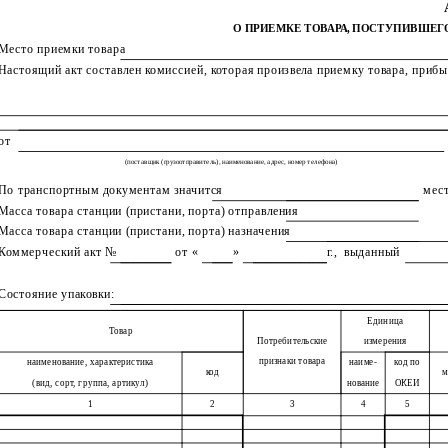
О ПРИЕМКЕ ТОВАРА, ПОСТУПИВШЕГ
Место приемки товара
Настоящий акт составлен комиссией, которая произвела приемку товара, при
от
(поставщик (грузоотправитель), наименование, адрес, номер телефона)
По транспортным документам значится
мес
Масса товара станции (пристани, порта) отправления
Масса товара станции (пристани, порта) назначения
Коммерческий акт №
от
«
»
г.,
выданный
Состояние упаковки:
Единица
Товар
Потребительские
измерения
признаки товара
наименование, характеристика
наиме-
код по
код
м
(вид, сорт, группа, артикул)
нование
ОКЕИ
1
2
3
4
5