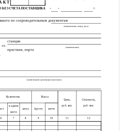
А К Т
О БЕЗ СЧЕТА ПОСТАВЩИКА
«
»
г.
бывшего по сопроводительным документам
(наименование, номер, дата)
станции
со
(наименование)
пристани, порта
т
(наименование организации транспорта)
Количество
Масса
Цена,
Стоимость,
руб. коп.
руб. коп.
в одном
ест
штук
брутто
нетто
месте
6
7
8
9
10
11
12