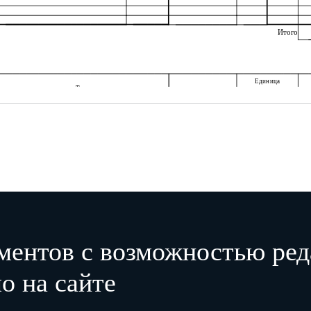
Итого
Единица
Товар
Потребительские
измерения
признаки товара
наименование, характеристика
наиме-
код по
код
м
(вид, сорт, группа, артикул)
нование
ОКЕИ
1
2
3
4
5
ментов с возможностью ред
о на сайте
Итого
Всего по акту