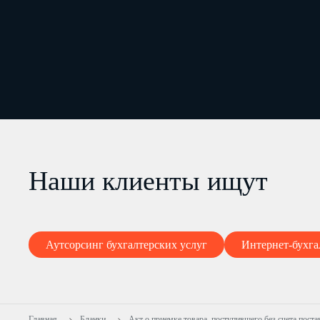
Наши клиенты ищут
Аутсорсинг бухгалтерских услуг
Интернет-бухга
Главная
Бланки
Акт о приемке товара, поступившего без счета пос