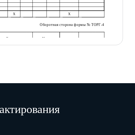
Х
Х
Оборотная сторона формы № ТОРГ-4
Количество
Масса
Цена,
Стоимость,
руб. коп.
руб. коп.
в одном
ест
штук
брутто
нетто
месте
6
7
8
9
10
11
12
актирования
Х
Х