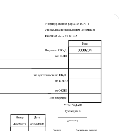
Унифицированная форма № ТОРГ-4
Утверждена постановлением Госкомстата
России от 25.12.98 № 132
Код
0330204
Форма по ОКУД
по ОКПО
Вид деятельности по ОКДП
по ОКПО
по ОКПО
Вид операции
УТВЕРЖДАЮ
Руководитель
Номер
Дата
(должность)
документа
составления
(подпись)
(расшифровка подписи)