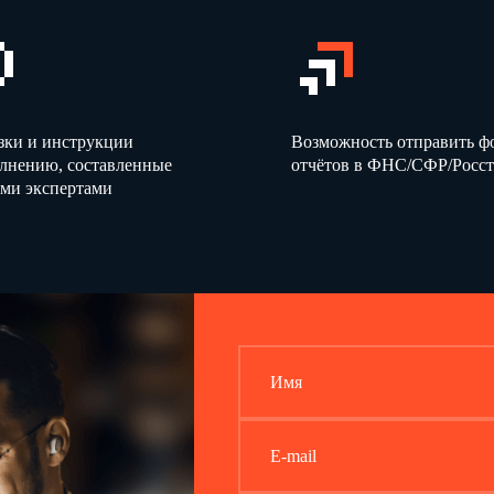
Все члены комиссии предупреждены об ответственности за подписание ак
Члены комиссии:
(должность)
(подпись)
(должность)
(подпись)
зки и инструкции
Возможность отправить 
(должность)
(подпись)
олнению, составленные
отчётов в ФНС/СФР/Росст
ми экспертами
Товар принял
(материально ответственное лицо)
(должность)
(под
Имя
E-mail