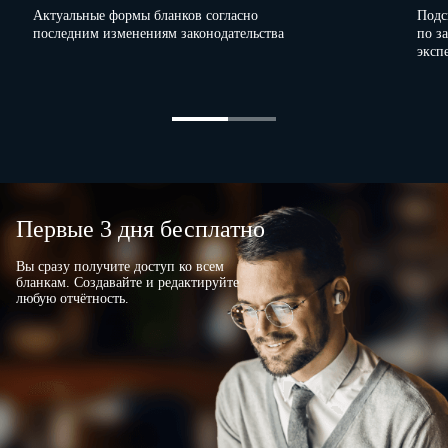
Актуальные формы бланков согласно
Подс
последним изменениям законодательства
по з
эксп
Первые 3 дня бесплатно
Вы сразу получите доступ ко всем
бланкам. Создавайте и редактируйте
любую отчётность.