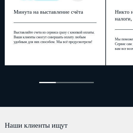
Минута на выставление счёта
Никто н
налоги
Выставляйте счета из сервиса сразу с кнопкой оплаты.
Ваши клиенты смогут совершать оплату любым
Мы поможем,
удобным для них способом. Мы всё предусмотрели!
Сервис сам 
вам все воз
Наши клиенты ищут