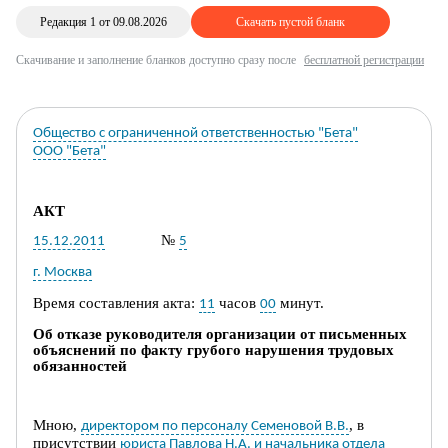
Редакция 1 от 09.08.2026
Скачать пустой бланк
Скачивание и заполнение бланков доступно сразу после
бесплатной регистрации
Общество с ограниченной ответственностью "Бета"
ООО "Бета"
АКТ
№
15.12.2011
5
г. Москва
Время составления акта:
часов
мин
ут
.
11
00
Об отказе
руководителя организации от письменных
объяснений по факту
грубого нарушения трудовых
обязанностей
Мною,
,
в
директором по персоналу Семеновой В.В.
присутствии
юриста Павлова Н.А. и начальника отдела