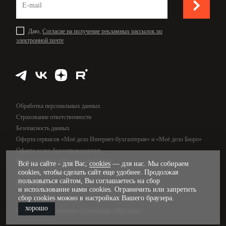
Даю,
Согласие на получение рекламных рассылок по
электронной почте
Обработка персональных данных
Страхование ответственности
Безопасность данных
Оферта сервисов «Моё дело Интернет-бухгалтерия» и «Моё дело Бюро»
Оферта услуг бухсопровождения
Оферта сервиса «Моё дело Финансы»
Всё на сайте - для Вас,
cookies
— для нас. Мы собираем
cookies, чтобы сделать сайт еще удобнее. Продолжая
Оферта услуг управленческого учёта
пользоваться сайтом, Вы соглашаетесь на сбор
Карта сайта
и использование нами cookies. Ограничить или запретить
сбор cookies можно в настройках Вашего браузера.
хорошо
© 2009—2026, интернет-бухгалтерия «Моё дело»