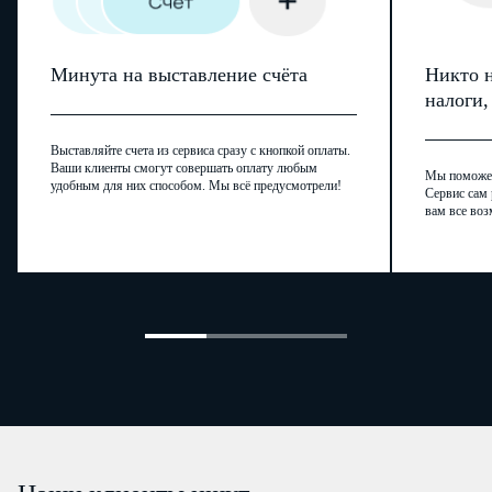
Минута на выставление счёта
Никто н
налоги
Выставляйте счета из сервиса сразу с кнопкой оплаты.
Ваши клиенты смогут совершать оплату любым
Мы поможем,
удобным для них способом. Мы всё предусмотрели!
Сервис сам 
вам все воз