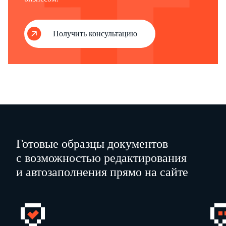
Юрист
__________________________
Павлов
...
__________________________
...
Получить консультацию
Акт состави
л
:
а
_________________________
Директор по персоналу
В.В. Семенова
С актом
ознакомле
:
н
________________
15.12.2011
А.И. Петров
Готовые образцы документов
с возможностью редактирования
и автозаполнения прямо на сайте