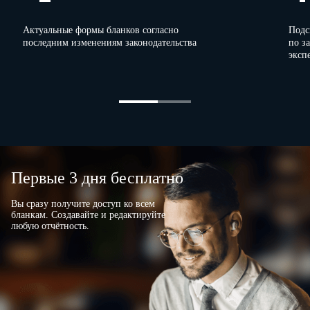
Актуальные формы бланков согласно
Подс
последним изменениям законодательства
по з
эксп
Первые 3 дня бесплатно
Вы сразу получите доступ ко всем
бланкам. Создавайте и редактируйте
любую отчётность.