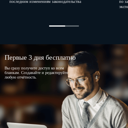
последним изменениям законодательства
по з
эксп
(должность)
(подпись)
Ответственный за работу бригадир
(подпись)
(расшифр
Указанные в акте корма на ответственное хранение принял
(должность)
Первые 3 дня бесплатно
Вы сразу получите доступ ко всем
бланкам. Создавайте и редактируйте
любую отчётность.