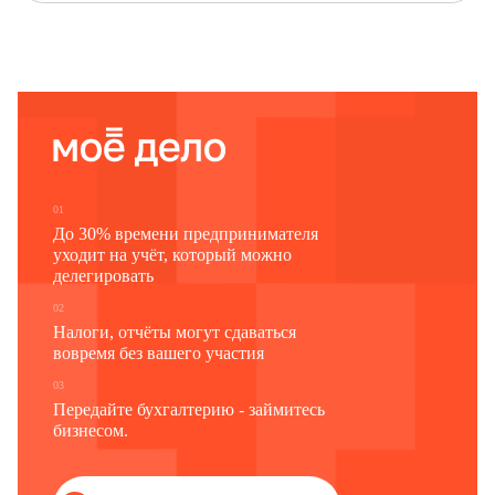
01
До 30% времени предпринимателя
уходит на учёт, который можно
делегировать
02
Налоги, отчёты могут сдаваться
вовремя без вашего участия
03
Передайте бухгалтерию - займитесь
бизнесом.