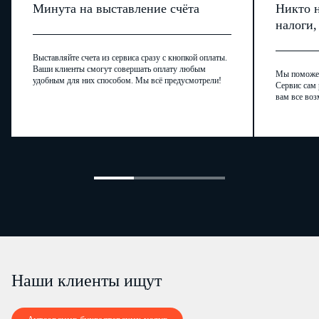
Минута на выставление счёта
Никто н
налоги
Выставляйте счета из сервиса сразу с кнопкой оплаты.
Ваши клиенты смогут совершать оплату любым
Мы поможем,
удобным для них способом. Мы всё предусмотрели!
Сервис сам 
вам все воз
Наши клиенты ищут