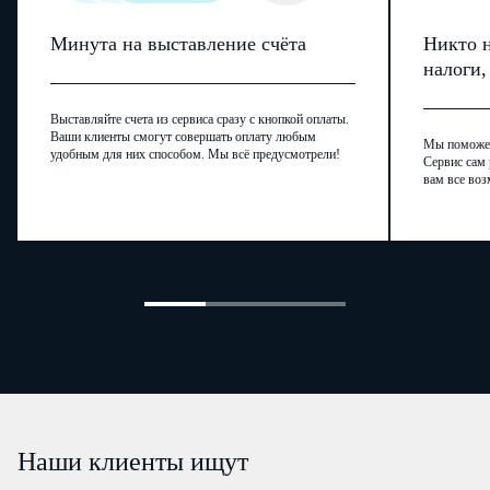
Минута на выставление счёта
Никто н
налоги
Выставляйте счета из сервиса сразу с кнопкой оплаты.
Ваши клиенты смогут совершать оплату любым
Мы поможем,
удобным для них способом. Мы всё предусмотрели!
Сервис сам 
вам все воз
Наши клиенты ищут