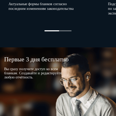
Актуальные формы бланков согласно
Подс
последним изменениям законодательства
по з
эксп
Первые 3 дня бесплатно
Вы сразу получите доступ ко всем
бланкам. Создавайте и редактируйте
любую отчётность.