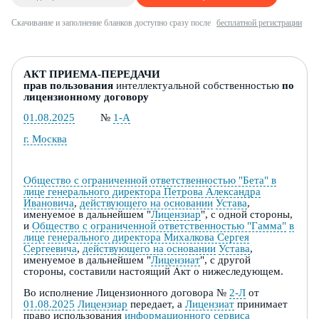
Скачивание и заполнение бланков доступно сразу после
бесплатной регистрации
АКТ ПРИЕМ
А
-ПЕРЕДАЧИ
прав
пользования
интеллектуальной собственностью
по
лицензионному договору
01.08.2025
№
1-А
г. Москва
Общество с ограниченной ответственностью "Бета" в
лице
генерального директора Петрова Александра
Ивановича
,
действующего на основании
Устава
,
именуемое в дальнейшем "
Лицензиар
", с одной стороны,
и
Общество с ограниченной ответственностью "Гамма"
в
лице
генерального директора Михалкова Сергея
Сергеевича
,
действующего на основании
Устава
,
именуемое в дальнейшем "
Лицензиат
", с другой
стороны, составили настоящий
А
кт о нижеследующем.
В
о
исполнени
е
Лицензионного д
огов
ора
№
2-Л
от
01.08.2025
Лицензиар
передает, а
Лицензиат
принимает
право использования
информационного сервиса