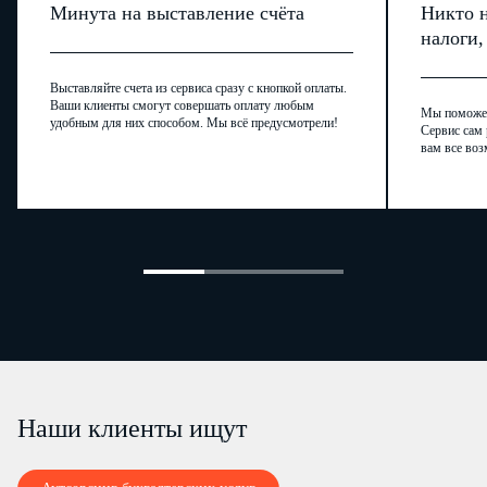
Минута на выставление счёта
Никто н
налоги
Выставляйте счета из сервиса сразу с кнопкой оплаты.
Ваши клиенты смогут совершать оплату любым
Мы поможем,
удобным для них способом. Мы всё предусмотрели!
Сервис сам 
вам все воз
Наши клиенты ищут