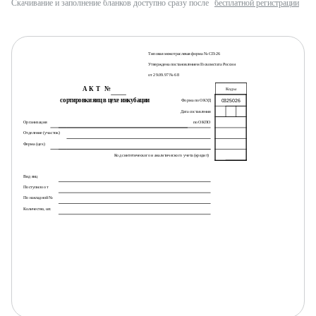
Скачивание и заполнение бланков доступно сразу после
бесплатной регистрации
Типовая межотраслевая форма № СП-26
Утверждена постановлением Госкомстата России
от 29.09.97 № 68
А К Т
№
Коды
сортировки яиц в цехе инкубации
0325026
Форма по ОКУД
Дата составления
Организация
по ОКПО
Отделение (участок)
Ферма (цех)
Код синтетического и аналитического учета (кредит)
Вид яиц
Поступило от
По накладной №
Количество, шт.
Оборотная сторона формы № СП-