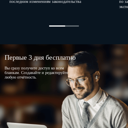
последним изменениям законодательства
по з
эксп
Первые 3 дня бесплатно
Вы сразу получите доступ ко всем
бланкам. Создавайте и редактируйте
любую отчётность.