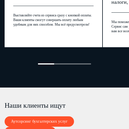
налоги
Выставляйте счета из сервиса сразу с кнопкой оплаты.
Ваши клиенты смогут совершать оплату любым
Мы поможем,
удобным для них способом. Мы всё предусмотрели!
Сервис сам 
вам все воз
Председатель комиссии:
…
(подпись)
(ф
…
Члены комиссии:
…
…
(подписи)
(инициалы
"
…
"
…
…
…
г.
Наши клиенты ищут
Аутсорсинг бухгалтерских услуг