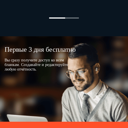
…
…
…
…
Первые 3 дня бесплатно
Согласно прилагаемым раздаточно-
листах на
…
сдаточным ведомостям на
стрельбах
Вы сразу получите доступ ко всем
бланкам. Создавайте и редактируйте
израсходовано
…
любую отчётность.
патронов:
…
(вид и калибр оружия) (количество цифрами и прописью)
…
…
…
…