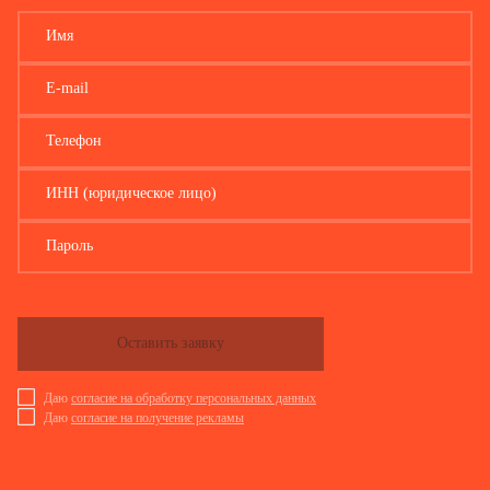
…
Имя
…
E-mail
…
…
Телефон
…
ИНН (юридическое лицо)
…
Пароль
…
Оборотная сторона
Оставить заявку
Комиссия, проверив обоснованность выдачи и расходования
патронов, предлагает списать с учета
Даю
согласие на обработку персональных данных
Даю
согласие на получение рекламы
(наименование юридического лица)
израсходованные патроны: