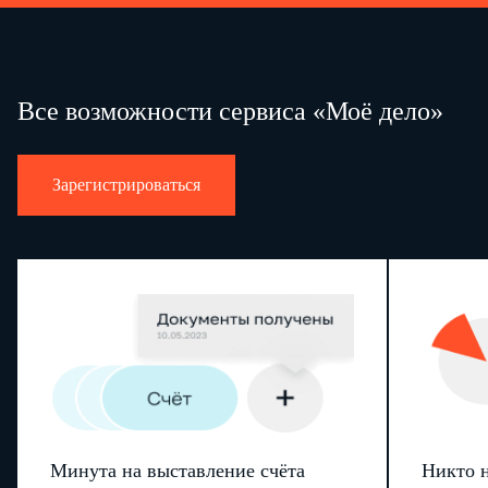
…
(вид и калибр оружия) (количество цифрами и прописью
…
Все возможности сервиса «Моё дело»
…
…
Зарегистрироваться
…
…
…
…
…
…
…
…
К акту прилагаются:
Минута на выставление счёта
Никто н