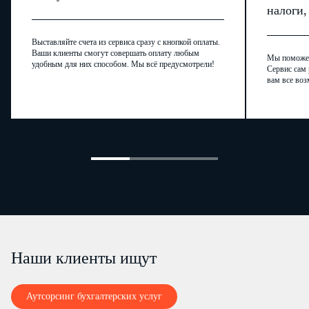
налоги
Выставляйте счета из сервиса сразу с кнопкой оплаты.
Ваши клиенты смогут совершать оплату любым
Мы поможем,
удобным для них способом. Мы всё предусмотрели!
Сервис сам 
вам все воз
Наши клиенты ищут
Аутсорсинг бухгалтерских услуг