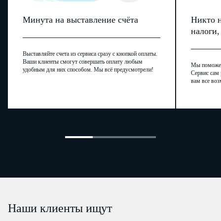
Минута на выставление счёта
Никто н
налоги
Выставляйте счета из сервиса сразу с кнопкой оплаты.
Ваши клиенты смогут совершать оплату любым
Мы поможем,
удобным для них способом. Мы всё предусмотрели!
Сервис сам 
вам все воз
Наши клиенты ищут