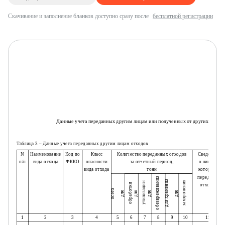
Скачивание и заполнение бланков доступно сразу после
бесплатной регистрации
Данные учета переданных другим лицам или полученных от других лиц от
Таблица 3 – Данные учета переданных другим лицам отходов
N
Наименование
Код по
Класс
Количество переданных отходов
Сведения
п/п
вида отхода
ФККО
опасности
за отчетный период,
о лицах,
вида отхода
тонн
которым
переданы
обезвреживания
для хранения
захоронения
утилизации
обработки
отходы
всего
для
для
для
для
1
2
3
4
5
6
7
8
9
10
11