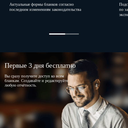
Актуальные формы бланков согласно
Подс
последним изменениям законодательства
по з
эксп
Первые 3 дня бесплатно
Вы сразу получите доступ ко всем
бланкам. Создавайте и редактируйте
любую отчётность.