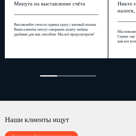
Минута на выставление счёта
Никто н
налоги
Выставляйте счета из сервиса сразу с кнопкой оплаты.
Ваши клиенты смогут совершать оплату любым
Мы поможем,
удобным для них способом. Мы всё предусмотрели!
Сервис сам 
вам все воз
Наши клиенты ищут