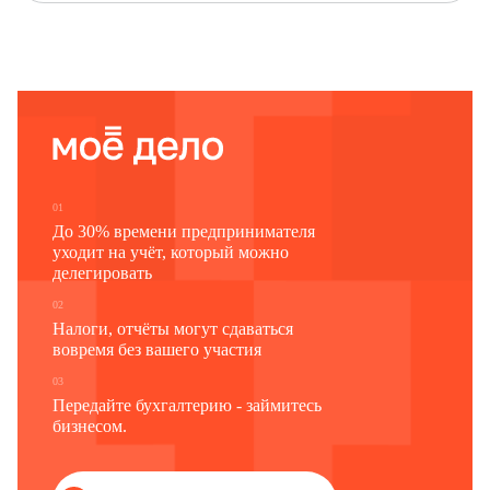
01
До 30% времени предпринимателя
уходит на учёт, который можно
делегировать
02
Налоги, отчёты могут сдаваться
вовремя без вашего участия
03
Передайте бухгалтерию - займитесь
бизнесом.
Фамилия, имя, отчество
Способ