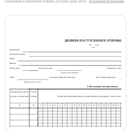
Скачивание и заполнение бланков доступно сразу после
бесплатной регистрации
ДНЕВНИК ПОСТУПЛЕНИЯ И ОТПРАВКИ ШЕР
20
год
Организация
Отделение (участок)
Ферма
Бригада
Номер отары
Пол, возраст овец
Фактически острижено овец
(бараны, матки, молодняк)
Чабан
, за которым закреплена отара овец
Число закрепленных овец
(фамилия, имя, отчество)
I. Поступление (настриг) шерсти
Фамилия, имя, отчество
Способ
мастера по стрижке овец
стрижки
Количество настриженной шерсти с каждой овцы (масса указывается с точностью до одной сотой 
А
Б
1
2
3
4
5
6
7
8
9
10
11
12
13
14
15
16
17
18
19