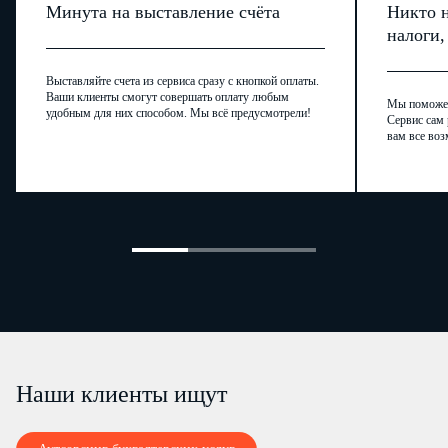
Покупателю на
Минута на выставление счёта
Никто н
праве
…
согласно
…
налоги
(наименование
Выставляйте счета из сервиса сразу с кнопкой оплаты.
правоустанавливающего,
Ваши клиенты смогут совершать оплату любым
Мы поможем,
…
удобным для них способом. Мы всё предусмотрели!
Сервис сам 
вам все воз
правоподтверждающего документа, дата, серия, №)
2. Цена Договора и порядок расчетов
Ц
ена Участка
установлена в
2.1.
соответствии с
…
(указать нормативный
правовой акт)
и составляет
…
рублей.
(указать цифрами и прописью)
Наши клиенты ищут
2.2. Оплата Участка осуществляется Покупателем
путем перечисления денежных средств в размере, указанном