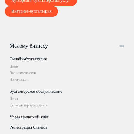
Аутсорсинг бухгалтерских услуг
beta@mail.ru
e
-
mail
:
Интернет-бухгалтерия
Подписи Сторон:
Продавец:
Поку
Генеральный
Малому бизнесу
директор
___
__
____
А.И. Петров
____
М.П.
Онлайн-бухгалтерия
Цены
Все возможности
Интеграции
Бухгалтерское обслуживание
Цены
Калькулятор аутсорсинга
Управленческий учёт
Регистрация бизнеса