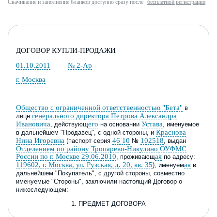
Скачивание и заполнение бланков доступно сразу после
бесплатной регистрации
ДОГОВОР КУПЛИ-ПРОДАЖИ
01.10.2011
№ 2-Ар
г. Москва
Общество с ограниченной ответственностью "Бета"
в
генерального директора Петрова Александра
лице
Ивановича
его
Устава
, действующ
на основании
, именуемое
Краснова
в дальнейшем "Продавец"
,
с одной стороны, и
Нина Игоревна
46 10
102518
(паспорт серия
№
,
выдан
Отделением по району Тропарево-Никулино ОУФМС
России по г. Москве 29.06.2010
ая
, проживающ
по адресу:
119602, г. Москва, ул. Рузская, д. 20, кв. 35
ая
), именуем
в
дальнейшем "Покупатель", с другой стороны
,
совместно
именуемые "Стороны", заключили настоящий
Д
оговор о
нижеследующем:
1. ПРЕДМЕТ ДОГОВОРА