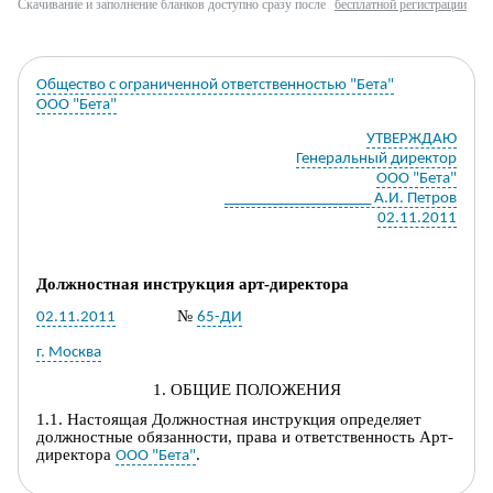
Скачивание и заполнение бланков доступно сразу после
бесплатной регистрации
Общество с ограниченной ответственностью "Бета"
ООО "Бета"
УТВЕРЖДАЮ
Генеральный директор
ООО "Бета"
___________________ А.И. Петров
02.11.2011
Должностная инструкция
арт-д
иректора
№
02.11.2011
65-ДИ
г. Москва
1. ОБЩИЕ ПОЛОЖЕНИЯ
1.1. Настоящая
Д
олжностная инструкция определяет
должност
ные обязанности, права и ответственность
Арт-
директора
.
ООО "Бета"
1.2.
Арт-директор
назначается на должность и