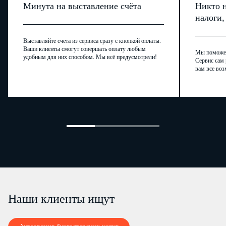
_________________________
Начальник отдела кадров
Минута на выставление счёта
Никто н
Е.В. Васильева
налоги
С
инструкцией
ознакомле
:
н
Выставляйте счета из сервиса сразу с кнопкой оплаты.
Ваши клиенты смогут совершать оплату любым
Мы поможем,
удобным для них способом. Мы всё предусмотрели!
________________
02.11.2011
С.С. Михалков
Сервис сам 
вам все воз
Согласовано:
_________________________
Юрист
Н.А. Павлов
02.11.2011
Наши клиенты ищут