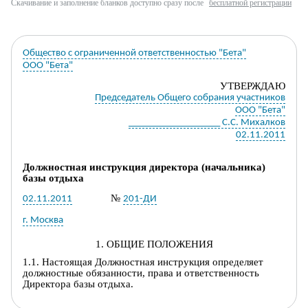
Скачивание и заполнение бланков доступно сразу после
бесплатной регистрации
Общество с ограниченной ответственностью "Бета"
ООО "Бета"
УТВЕРЖД
АЮ
Председатель Общего собрания участников
ООО "Бета"
___________________ С.С. Михалков
02.11.2011
Должностная инструкция
директора
(начальника)
базы отдыха
№
02.11.2011
201-ДИ
г. Москва
1. ОБЩИЕ ПОЛОЖЕНИЯ
1.1. Настоящая Д
олжностная инструкция определяет
должност
ные обязанности, права и ответственность
Директора базы отдыха
.
1.2.
Директор базы отдыха
назначается на должность и