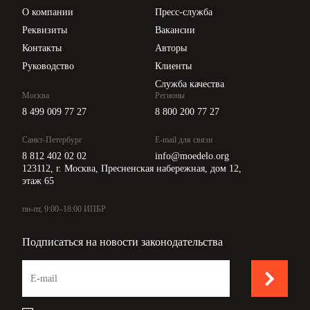
_________________________
Начальник отдела кадров
Цены
О компании
Пресс-служба
Е.В. Васильева
Api для интеграции
Реквизиты
Вакансии
Контакты
Авторы
С
инструкцией ознакомле
:
н
Руководство
Клиенты
________________
02.11.2011
А.И. Петров
Служба качества
Москва
Регионы
8 499 009 77 27
8 800 200 77 27
Санкт-Петербург
E-mail для связи
Согласовано:
8 812 402 02 02
info@moedelo.org
123112, г. Москва, Пресненская набережная, дом 12,
_________________________
Юрист
Н.А. Павлов
этаж 65
02.11.2011
пн-пт, 9:00–18:00 ИПБР
Подписаться на новости законодательства