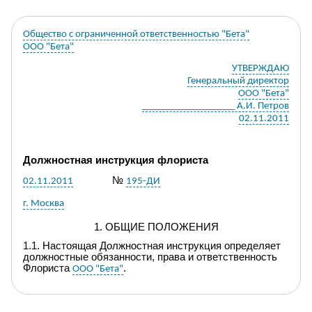
Общество с ограниченной ответственностью "Бета"
ООО "Бета"
УТВЕРЖДАЮ
Генеральный директор
ООО "Бета"
___________________ А.И. Петров
02.11.2011
Должностная инструкция
флориста
№
02.11.2011
195-ДИ
г. Москва
1. ОБЩИЕ ПОЛОЖЕНИЯ
1.1. Настоящая
Д
олжностная инструкция определяет
должност
ные обязанности, права и ответственность
Флориста
.
ООО "Бета"
1.2.
Флорист
назначается на должность и
освобождается от должности приказом
генерального