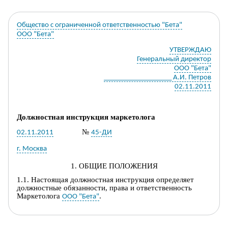
Общество с ограниченной ответственностью "Бета"
ООО "Бета"
УТВЕРЖДАЮ
Генеральный директор
ООО "Бета"
___________________ А.И. Петров
02.11.2011
Должностная инструкция
маркетолог
а
№
02.11.2011
45-ДИ
г. Москва
1. ОБЩИЕ ПОЛОЖЕНИЯ
1.1. Настоящая должностная инструкция определяет
должност
ные обязанности, права и ответственность
Маркетолог
а
.
ООО "Бета"
1.2.
Маркетолог
назначается на должность и
освобождается от должности приказом
генерального