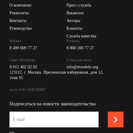
Цены
Е.В. Васильева
О компании
Пресс-служба
Api для интеграции
Реквизиты
Вакансии
С
инструкцией
ознакомле
:
Контакты
Авторы
н
Руководство
Клиенты
________________
02.11.2011
С.С. Михалков
Служба качества
Москва
Регионы
8 499 009 77 27
8 800 200 77 27
Санкт-Петербург
E-mail для связи
Согласовано:
8 812 402 02 02
info@moedelo.org
_________________________
Юрист
Н.А. Павлов
123112, г. Москва, Пресненская набережная, дом 12,
этаж 65
02.11.2011
пн-пт, 9:00–18:00 ИПБР
Подписаться на новости законодательства