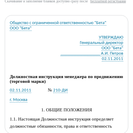
Скачивание и заполнение бланков доступно сразу после
бесплатной регистрации
Общество с ограниченной ответственностью "Бета"
ООО "Бета"
УТВЕРЖДАЮ
Генеральный директор
ООО "Бета"
___________________ А.И. Петров
02.11.2011
Должностная инструкция менеджера по продвижению
(торговой марки)
№
02.11.2011
210-ДИ
г. Москва
1. ОБЩИЕ ПОЛОЖЕНИЯ
1.1. Настоящая
Д
олжностная инструкция определяет
должност
ные обязанности, права и
ответственность