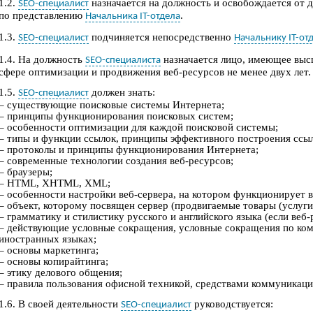
1.2.
назначается на должность и освобождается от
SEO-специалист
по представлению
.
Начальника IT-отдела
1.3.
подчиняется непосредственно
SEO-специалист
Начальнику IT-от
1.4. На должность
назначается лицо, имеющее
высш
SEO-специалиста
сфере оптимизации и продвижения
веб-ресурсов
не
менее двух лет.
1.5.
должен знать:
SEO-специалист
– существующие поисковые системы
И
нтернета;
–
принципы функционирования поисковых
систем
;
–
особенности оптимизац
ии
для каждой поисковой системы
;
–
типы и функции ссылок, принципы
эффективного построения ссы
–
протоколы и принц
ипы функционирования Интернета;
–
современные технологии создания
веб-ресурсов
;
– б
раузеры
;
–
HTML, XHTML, XML
;
– о
собенности настройки
веб-сервера
, на котором функционирует
– о
бъект, которому посвящен сервер (продвигаемы
е
товары (услуги
– г
рамматику и стилистику русского и английского языка (если
веб-
– д
ействующие условные сокращения, условные сокращения по ком
иностранных языках
;
–
основы маркетинга;
–
основы
копирайтинга
;
–
этику делового общения
;
– правила пользования офисной техникой, средствами коммуникации
1.6. В своей деятельности
руководствуется:
SEO-специалист