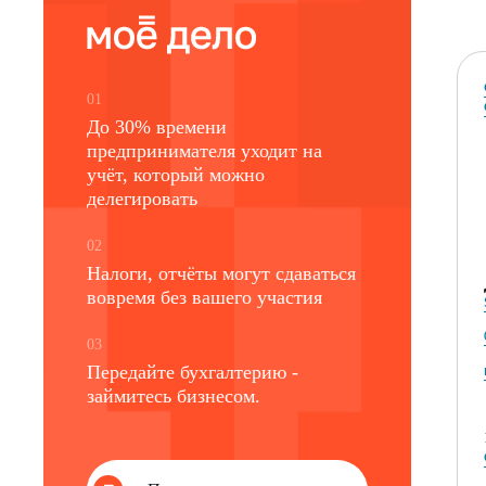
01
До 30% времени
предпринимателя уходит на
учёт, который можно
делегировать
02
Налоги, отчёты могут сдаваться
вовремя без вашего участия
03
Передайте бухгалтерию -
займитесь бизнесом.