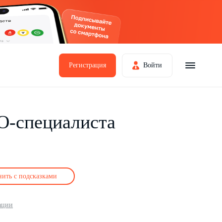
Регистрация
Войти
O-специалиста
нить с подсказками
ации