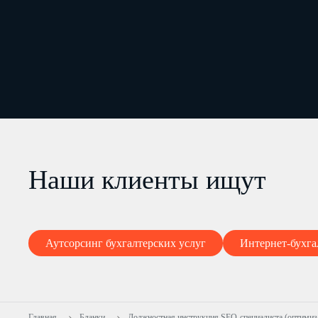
Наши клиенты ищут
Аутсорсинг бухгалтерских услуг
Интернет-бухга
Главная
Бланки
Должностная инструкция SEO-специалиста (оптимиз