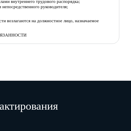
илами внутреннего трудового распорядка;
 непосредственного руководителя
;
сти возлагаются на
должностное лицо, назначаемое
БЯЗАННОСТИ
сурса
для поисковых систем
, продвижению
веб-ресурса
в
луг, работ)
путем привлечения клиентов через Интернет.
б-ресурса
с поисковыми системами
.
рекламы
продвигаем
ых товаров (услуг, работ)
в
цел
ях
Интернет
е
с точки зрения
поисковых систем
.
рует
к ним
веб-ресурс
. Отслеживает
появление новых
 оптимизацию
веб-р
есурса
для новых поисковых
систем
.
ятиях
по оптимизации
,
готовит аналитические справки и
актирования
содействия в исполнении
льного директора ООО "Бета"