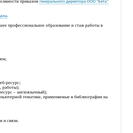
 должности приказом
генерального директора ООО "Бета"
.
дела
ее профессиональное образовани
е
и стаж работы
в
лок;
веб-ресурс
;
, работы
)
;
ресурс
–
англоязычный
)
;
пьютерной тематике, применяемые в библиографии на
 и связи.