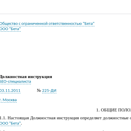
Общество с ограниченной ответственностью "Бета"
ООО "Бета"
Должностная инструкция
SEO-специалиста
№
03.11.2011
225-ДИ
г. Москва
1. ОБЩИЕ ПОЛ
1.1. Настоящая
Д
олжностная инструкция определяет
должност
ные 
.
ООО "Бета"