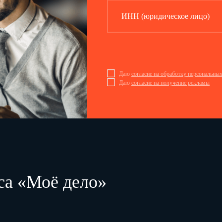
ИНН (юридическое лицо)
Должностную инструкцию состави
:
л
_________________________
Начальник отдела кадров
Е.В. Василье
С
инструкцией
ознакомле
:
н
Даю
согласие на обработку персональны
Даю
согласие на получение рекламы
Согласовано:
_________________________
Юрист
Н.А. Павлов
03.11.2011
са «Моё дело»