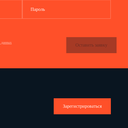
Пароль
ва
х данных
Оставить заявку
________________
03.11.2011
С.С Михалков
Зарегистрироваться