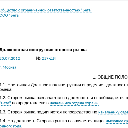
Общество с ограниченной ответственностью "Бета"
ООО "Бета"
Должностная инструкция сторожа
рынка
№
20.07.2012
217-ДИ
г. Москва
1. ОБЩИЕ ПОЛ
1.1. Настоящая
Д
олжностная инструкция определяет должностн
рынка
.
1.2.
Сторож рынка
назначается на должность и освобождается 
по представлению
.
"Бета"
начальника отдела охраны
1.3.
Сторож рынка
подчиняется непосредственно
начальнику отд
1.4. На должность
Сторожа рынка
назначается лицо,
имеющее сре
.
одного года