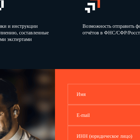
Сторож рынка
несет ответственность:
4.1. За неисполнение или ненадлежащее исполнение своих обя
инструкцией, – в соответствии с действующим трудовым закон
4.2. За другие правонарушения, совершенные в период ведения с
материального ущерба и ущерба деловой репутации
зки и инструкции
Возможность отправить 
ООО "Бета"
гражданским, административным и уголовным законодательств
олнению, составленные
отчётов в ФНС/СФР/Росст
ми экспертами
5. УСЛОВИЯ Р
5.1. Режим работы
Сторожа рынка
определяется в соответствии
установленными
в
.
ООО "Бета"
5.2. Работодатель проводит оценку эффективности деятельнос
мероприятий по оценке эффективности, утверждаемым приказ
Должностная инструкция разработана в соответствии с
П
риказ
.
01.06.2012
Имя
Должностную инструкцию состави
л
:
а
E-mail
_________________________
Начальник отдела кадров
Е.В. Василье
ИНН (юридическое лицо)
С инструкцией
ознакомле
:
н