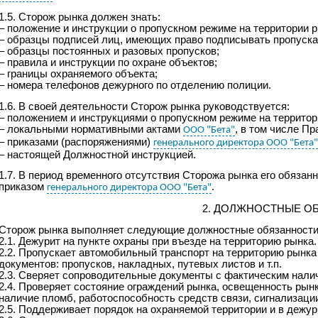
1.5.
Сторож рынка
должен знать:
– положение и инструкции о пропускном режиме
на территории
р
– образцы подписей лиц, имеющих право подписывать пропуск
– образцы постоянных и разовых пропусков;
– правила и инструкции по охране объектов;
– границы охраняемого объекта;
– номера телефонов дежурного по отделению полиции.
1.6. В своей деятельности
Сторож рынка
руководствуется:
– положением и инструкциями о пропускном режиме
на террито
– локальными нормативными актами
, в том числе П
ООО "Бета"
– приказами (распоряжениями)
генерального директора ООО "Бета"
– настоящей
Д
олжностной инструкцией.
1.7. В период временного отсутствия
Сторожа рынка
его обязанн
приказом
.
генерального директора ООО "Бета"
2. ДОЛЖНОСТНЫЕ О
Сторож рынка
выполняет следующие должностные обязанности
2.1. Дежурит
на пункте охраны при въезде на территорию
рынка
.
2.2. Пропускает автомобильный транспорт на территорию
рынка
документов: пропусков, накладных, путевых листов и т.п.
2.3. Сверяет сопроводительные документы с фактическим налич
2.4.
Проверяет состояние ограждений
рынка
, освещенность
рын
наличие пломб,
работоспособность сре
дств св
язи, сигнализаци
2.5.
Поддерживает порядок на охраняемой территории и в дежур