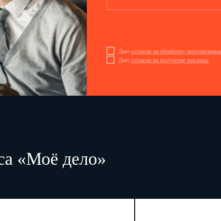
Даю
согласие на обработку персональны
Даю
согласие на получение рекламы
Согласовано:
_________________________
Юрист
Н.А. Павлов
20.07.2012
са «Моё дело»