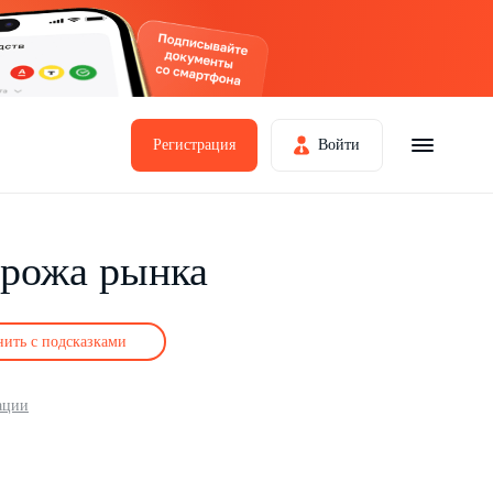
Регистрация
Войти
орожа рынка
нить с подсказками
ации