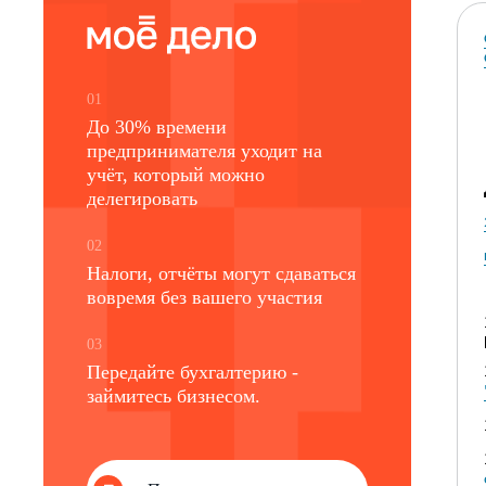
01
До 30% времени
предпринимателя уходит на
учёт, который можно
делегировать
02
Налоги, отчёты могут сдаваться
вовремя без вашего участия
03
Передайте бухгалтерию -
займитесь бизнесом.