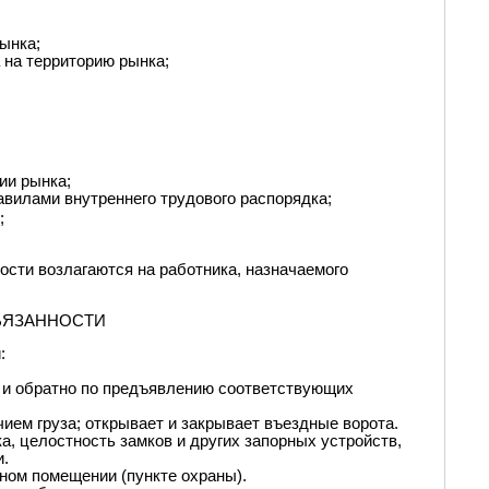
ынка
;
а на
территорию
рынка
;
рии
рынка
;
равилами внутреннего трудового распорядка;
;
ости возлагаются на работника, назначаемого
БЯЗАННОСТИ
:
и обратно по предъявлению соответствующих
ием груза; открывает и
закрывает въездные ворота.
ка
,
целостность замков и других запорных устройств,
и.
ном помещении (пункте охраны)
.