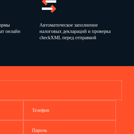
занностей, предусмотренных настоящей
Д
олжностной
одательством.
воей деятельности (в т. ч. связанные с причинением
), – в соответствии с действующим трудовым,
формы
Автоматическое заполнение
ом.
ат онлайн
налоговых деклараций и проверка
checkXML перед отправкой
АБОТЫ
 с Правилами внутреннего трудового распорядка,
ти
Сторожа рынка
в соответствии с Комплексом
ом
.
генерального директора ООО "Бета"
ом
№
от
генерального директора ООО "Бета"
1-Пр
Телефон
ва
Пароль