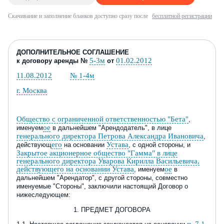
Скачивание и заполнение бланков доступно сразу после
бесплатной регистрации
ДОПОЛНИТЕЛЬНОЕ СОГЛАШЕНИЕ
5-3м
01.02.2012
к договору аренды №
от
11.08.2012
№ 1-4м
г. Москва
Общество с ограниченной ответственностью "Бета"
,
ое
именуем
в дальнейшем "Арендодатель", в лице
генерального директора Петрова Александра Ивановича
,
его
Устава
действующ
на основании
, с одной стороны, и
Закрытое акционерное общество "Гамма" в лице
генерального директора Уварова Кирилла Васильевича,
действующего на основании Устава
ое
, именуем
в
дальнейшем "Арендатор", с другой стороны, совместно
именуемые "Стороны", заключили настоящий Договор о
нижеследующем:
1. ПРЕДМЕТ ДОГОВОРА
п. 7.1