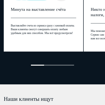
Минута на выставление счёта
Никто н
налоги
Выставляйте счета из сервиса сразу с кнопкой оплаты.
Ваши клиенты смогут совершать оплату любым
Мы поможем,
удобным для них способом. Мы всё предусмотрели!
Сервис сам 
вам все воз
Наши клиенты ищут