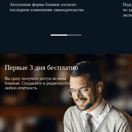
Актуальные формы бланков согласно
Подс
последним изменениям законодательства
по з
эксп
Первые 3 дня бесплатно
Вы сразу получите доступ ко всем
бланкам. Создавайте и редактируйте
любую отчётность.