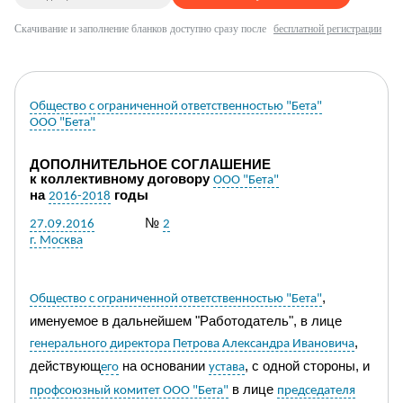
Скачивание и заполнение бланков доступно сразу после
бесплатной регистрации
Общество с ограниченной ответственностью "Бета"
ООО "Бета"
ДОПОЛНИТЕЛЬНОЕ СОГЛАШЕНИЕ
к
коллективно
му
договор
у
ООО "Бета"
на
годы
2016-2018
№
27.09.2016
2
г. Москва
,
Общество с ограниченной ответственностью "Бета"
именуемое в дальнейшем "Работодатель", в лице
,
генерального директора Петрова Александра Ивановича
действующ
на основании
, с одной стороны, и
его
устава
в
лице
профсоюзный комитет ООО "Бета"
председателя