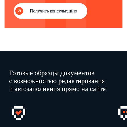
Подписи Сторон:
Получить консультацию
Представитель Работодателя
:
Представите
Генеральный
Председател
_________
__
А.И. Петров
директор
профкома
М.П.
27.09.2016
27.09.2016
Готовые образцы документов
с возможностью редактирования
и автозаполнения прямо на сайте