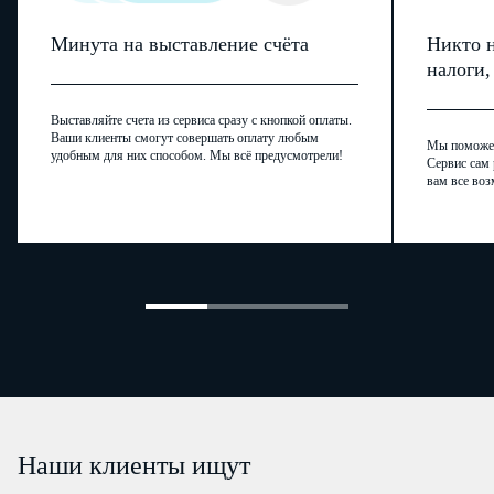
Минута на выставление счёта
Никто н
налоги
Выставляйте счета из сервиса сразу с кнопкой оплаты.
Ваши клиенты смогут совершать оплату любым
Мы поможем,
удобным для них способом. Мы всё предусмотрели!
Сервис сам 
вам все воз
Наши клиенты ищут