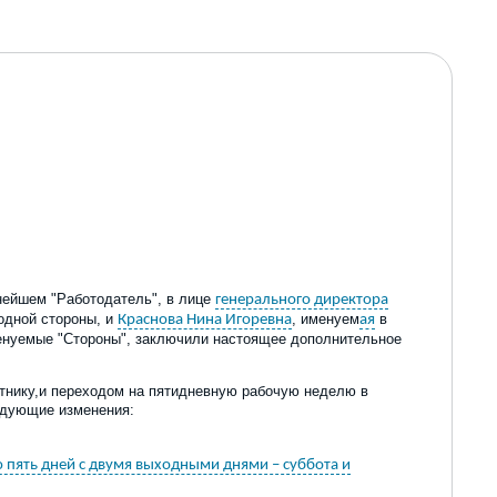
нейшем "Работодатель", в лице
генерального директора
 одной стороны, и
, именуем
в
Краснова Нина Игоревна
ая
менуемые "Стороны", заключили настоящее дополнительное
тнику
,
и переходом на пятидневную рабочую неделю
в
едующие изменения:
 пять дней с двумя выходными днями – суббота и