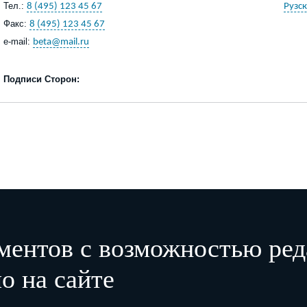
Тел.:
8 (495) 123 45 67
Рузск
Факс:
8 (495) 123 45 67
e
-
mail
:
beta@mail.ru
Подписи Сторон:
Работодатель:
Работ
Генеральный
____
директор
_______________
А.И. Петров
М.П.
Экземпляр Соглашения на руки получил
:
а
ментов с возможностью ред
о на сайте