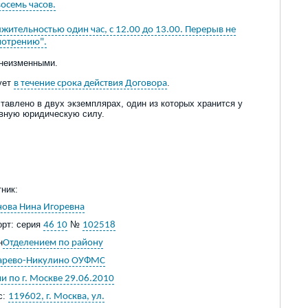
осемь часов.
жительностью один час, с 12.00 до 13.00. Перерыв не
мотрению".
 неизменными.
ует
.
в течение срока действия Договора
авлено в двух экземплярах, один из которых хранится у
авную юридическую силу.
ник:
нова Нина Игоревна
орт: серия
№
46 10
102518
н
Отделением по району
арево-Никулино ОУФМС
и по г. Москве 29.06.2010
с:
119602, г. Москва, ул.