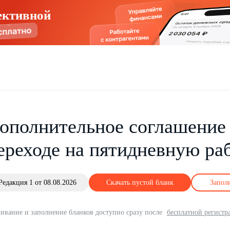
ективной
ополнительное соглашение 
ереходе на пятидневную ра
Редакция 1 от 08.08.2026
Скачать пустой бланк
Запол
ивание и заполнение бланков доступно сразу после
бесплатной регистр