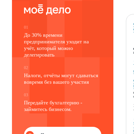
01
До 30% времени
предпринимателя уходит на
учёт, который можно
делегировать
02
Налоги, отчёты могут сдаваться
вовремя без вашего участия
03
Передайте бухгалтерию -
займитесь бизнесом.