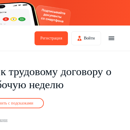
Регистрация
Войти
к трудовому договору о
бочую неделю
нить с подсказками
ации