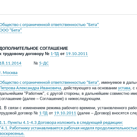
Общество с ограниченной ответственностью "Бета"
ООО "Бета"
ДОПОЛНИТЕЛЬНОЕ СОГЛАШЕНИЕ
к трудовому договору №
от
1-ТД
19.10.2011
№
18.11.2014
5-ДС
г. Москва
, именуемое в даль
Общество с ограниченной ответственностью "Бета"
, действующего на основании
, с
Петрова Александра Ивановича
устава
дальнейшем "Работник", с другой стороны, в дальнейшем совместно и
соглашение (далее – Соглашение) о нижеследующем.
1. В связи с изменением режима рабочего времени, установленного рабо
трудовой договор №
от
(далее – Договор) вносятся сл
1-ТД
19.10.2011
1.1. Пункты 4.1-4.3 Договора изложить в следующей редакции:
"4.1. Работнику устанавливается рабочая неделя продолжительностью
воскресенье.