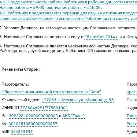
4.2. Продолжительность работы Работника в рабочие дни составляет в
Начало работы – в 9.00, окончание работы – в 18.00.
4.3. Работнику предоставляется перерыв для отдыха и питания продол
включается в рабочее время и используется Работником по своему ус
2. Условия Договора, не затронутые настоящим Соглашением, остаются
3. Настоящее Соглашение вступает в силу с
и действ
18 ноября 2014 г.
4. Настоящее Соглашение является неотъемлемой частью Договора, сост
Работодателя, другой находится у Работника. Оба экземпляра имеют р
Реквизиты Сторон:
Работодатель:
Работ
Общество с ограниченной ответственностью "Бета"
Крас
Юридический адрес:
Пасп
127083, г. Москва, ул. Мишина, д. 56
ИНН/КПП
/
выда
7736046991
775001001
Р
/с
в
30232810200000000003
АКБ "Траст"
Троп
К/с
30101810600000000957
Росси
БИК
Адре
044525957