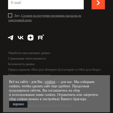
Даю,
Согласие на получение рекламных рассылок по
электронной почте
Обработка персональных данных
Страхование ответственности
Безопасность данных
Оферта сервисов «Моё дело Интернет-бухгалтерия» и «Моё дело Бюро»
Оферта услуг бухсопровождения
Оферта сервиса «Моё дело Финансы»
Всё на сайте - для Вас,
cookies
— для нас. Мы собираем
cookies, чтобы сделать сайт еще удобнее. Продолжая
Оферта услуг управленческого учёта
пользоваться сайтом, Вы соглашаетесь на сбор
Карта сайта
и использование нами cookies. Ограничить или запретить
сбор cookies можно в настройках Вашего браузера.
хорошо
© 2009—2026, интернет-бухгалтерия «Моё дело»