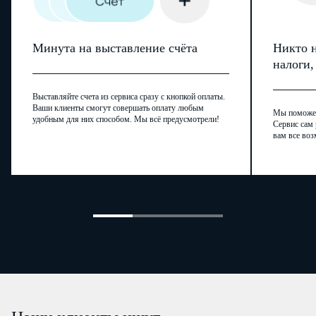
Минута на выставление счёта
Никто н
налоги
Выставляйте счета из сервиса сразу с кнопкой оплаты.
Ваши клиенты смогут совершать оплату любым
Мы поможем,
удобным для них способом. Мы всё предусмотрели!
Сервис сам 
вам все воз