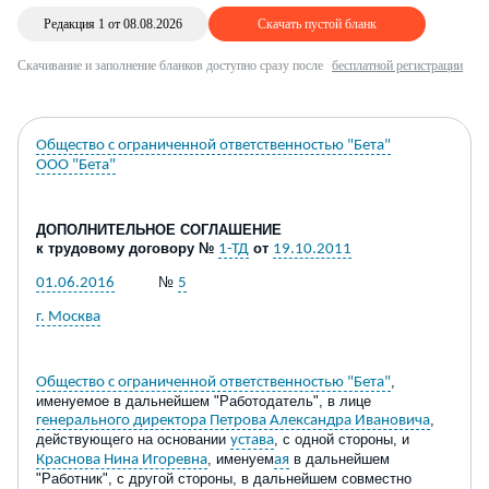
Редакция 1 от 08.08.2026
Скачать пустой бланк
Скачивание и заполнение бланков доступно сразу после
бесплатной регистрации
Общество с ограниченной ответственностью "Бета"
ООО "Бета"
ДОПОЛНИТЕЛЬНОЕ СОГЛАШЕНИЕ
к трудовому договору №
от
1-ТД
19.10.2011
№
01.06.2016
5
г. Москва
,
Общество с ограниченной ответственностью "Бета"
именуемое в дальнейшем "Работодатель", в лице
,
генерального директора Петрова Александра Ивановича
действующего на основании
, с одной стороны, и
устава
, именуем
в дальнейшем
Краснова Нина Игоревна
ая
"Работник", с другой стороны, в дальнейшем совместно