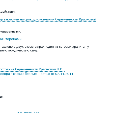
 действия.
вор заключен на срок до окончания беременности Красновой
 неизменными.
.
ими Сторонами
авлено в двух экземплярах, один из которых хранится у
авную юридическую силу.
остояние беременности Красновой Н.И.;
.
говора в связи с беременностью от 02.11.2011
ик: