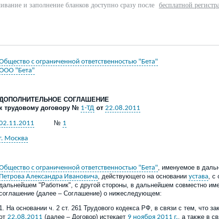
ивание и заполнение бланков доступно сразу после
бесплатной регистр
Общество с ограниченной ответственностью "Бета"
ООО "Бета"
ДОПОЛНИТЕЛЬНОЕ СОГЛАШЕНИЕ
к трудовому договору №
от
1-ТД
22.08.2011
№
02.11.2011
1
г. Москва
, именуемое в даль
Общество с ограниченной ответственностью "Бета"
, действующего на основании
, с
Петрова Александра Ивановича
устава
дальнейшем "Работник", с другой стороны, в дальнейшем совместно и
соглашение (далее – Соглашение) о нижеследующем:
1.
На основании ч. 2 ст. 261 Трудового кодекса РФ, в связи с тем, что
от
(далее – Договор) истекает
, а также в с
22.08.2011
9 ноября 2011 г.