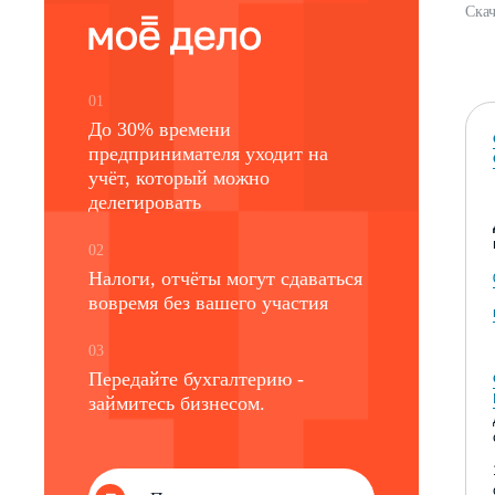
Скач
01
До 30% времени
предпринимателя уходит на
учёт, который можно
делегировать
02
Налоги, отчёты могут сдаваться
вовремя без вашего участия
03
Передайте бухгалтерию -
займитесь бизнесом.