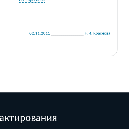
______
Н.И. Краснова
________________
02.11.2011
Н.И. Краснова
актирования