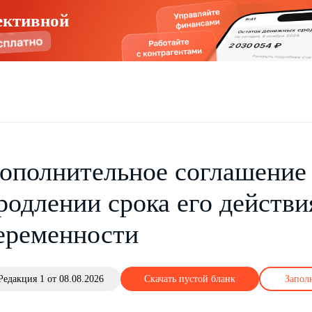
ективной
ополнительное соглашение 
родлении срока его действи
еременности
Редакция 1 от 08.08.2026
Скачать пустой бланк
Запол