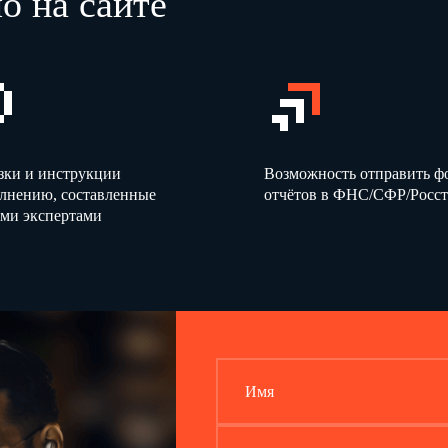
о на сайте
зки и инструкции
Возможность отправить 
олнению, составленные
отчётов в ФНС/СФР/Росст
ми экспертами
Имя