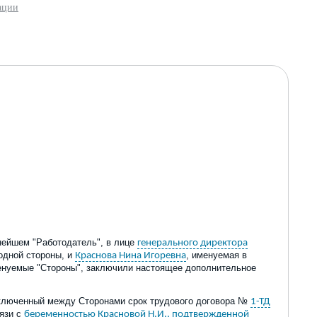
ации
нейшем "Работодатель", в лице
генерального директора
 одной стороны, и
, именуемая в
Краснова Нина Игоревна
менуемые "Стороны", заключили настоящее дополнительное
 заключенный между Сторонами срок трудового договора №
1-ТД
вязи с
беременностью Красновой Н.И., подтвержденной