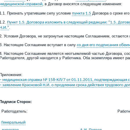
, в Договор вносятся следующие изменения:
медицинской справкой
1.
1. Признать утратившим силу условие
Договора о сроке его
пункта 1.5
1.
2.
Пункт 1.5. Договора изложить в следующей редакции: "1.5. Дого
.
Н.И."
2
. Условия Договора, не затронутые настоящим
С
оглашением, остаются
3
. Настоя
щее Соглашение вступает в силу
со дня его подписания обе
4
. Настоящее Соглашение является неотъемлемой частью Договора, сост
Работодателя, другой находится у Работника. Оба экземпляра имеют р
Приложени
я
:
– медицинская справка № 158-КЛ/7 от 01.11.2011, подтверждающая с
– заявление Красновой Н.И. о продлении срока действия трудового до
Подписи Сторон:
Работодатель:
Работн
Генеральный