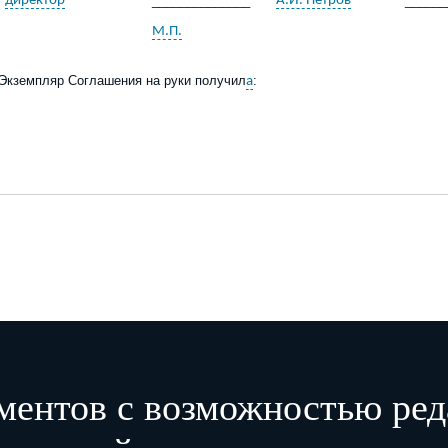
директор
______________
А.И. Петров
______
М.П.
Экземпляр Соглашения на руки получил
:
а
ментов с возможностью ред