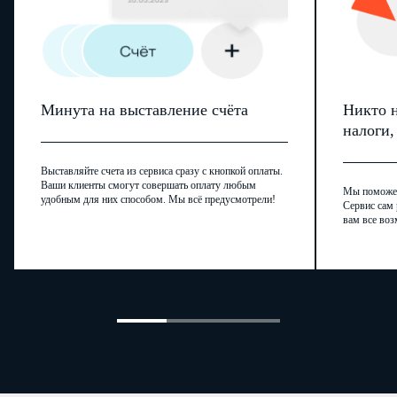
Минута на выставление счёта
Никто н
налоги
Выставляйте счета из сервиса сразу с кнопкой оплаты.
Ваши клиенты смогут совершать оплату любым
Мы поможем,
удобным для них способом. Мы всё предусмотрели!
Сервис сам 
вам все воз