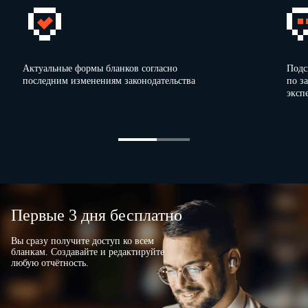
Работодатель:
Генеральный
директор
_______________
А.И. Петров
М.П.
Актуальные формы бланков согласно
Подс
последним изменениям законодательства
по з
эксп
Экземпляр Соглашения на руки получил
:
а
________________
19.12.2011
Н.И. Краснова
Первые 3 дня бесплатно
Вы сразу получите доступ ко всем
бланкам. Создавайте и редактируйте
любую отчётность.