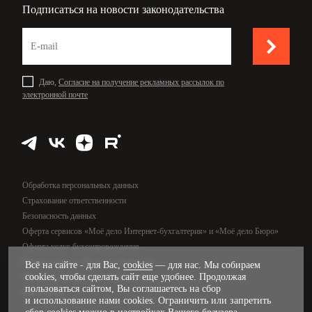
Подписаться на новости законодательства
Даю,
Согласие на получение рекламных рассылок по
электронной почте
Обработка персональных данных
Страхование ответственности
Безопасность данных
Оферта сервисов «Моё дело Интернет-бухгалтерия» и «Моё дело Бюро»
Оферта услуг бухсопровождения
Оферта сервиса «Моё дело Финансы»
Всё на сайте - для Вас,
cookies
— для нас. Мы собираем
cookies, чтобы сделать сайт еще удобнее. Продолжая
Оферта услуг управленческого учёта
пользоваться сайтом, Вы соглашаетесь на сбор
Карта сайта
и использование нами cookies. Ограничить или запретить