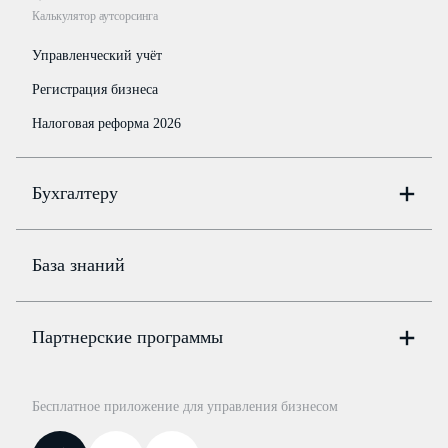
Калькулятор аутсорсинга
Управленческий учёт
Регистрация бизнеса
Налоговая реформа 2026
Бухгалтеру
Онлайн-бухгалтерия
Цены
База знаний
Бюро
Цены
Партнерские программы
Консультации по учёту и налогам
Правовая база
Для официальных представителей
База бланков
Бесплатное приложение для управления бизнесом
Курсы повышения квалификации
Для самозанятых
Госпроверки