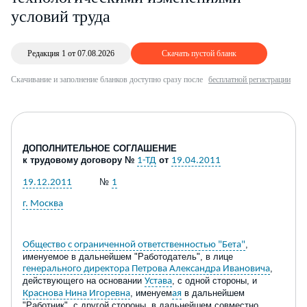
условий труда
Редакция 1 от 07.08.2026
Скачать пустой бланк
Скачивание и заполнение бланков доступно сразу после
бесплатной регистрации
ДОПОЛНИТЕЛЬНОЕ СОГЛАШЕНИЕ
к трудовому договору №
от
1-ТД
19.04.2011
№
19.12.2011
1
г. Москва
,
Общество с ограниченной ответственностью "Бета"
именуемое в дальнейшем "Работодатель", в лице
,
генерального директора Петрова Александра Ивановича
действующего на основании
, с одной стороны, и
Устава
, именуем
в дальнейшем
Краснова Нина Игоревна
ая
"Работник", с другой стороны, в дальнейшем совместно