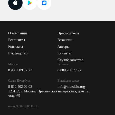
Поиск ответа на вопрос
Новости законодательства
Вебинары ИПБР
Проверка контрагентов
Цены
О компании
Пресс-служба
Api для интеграции
Реквизиты
Вакансии
Контакты
Авторы
Руководство
Клиенты
Служба качества
Москва
Регионы
8 499 009 77 27
8 800 200 77 27
Санкт-Петербург
E-mail для связи
8 812 402 02 02
info@moedelo.org
123112, г. Москва, Пресненская набережная, дом 12,
этаж 65
пн-пт, 9:00–18:00 ИПБР