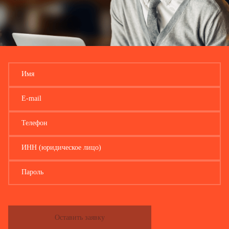
…
Главный бухгалтер
(
подпись
)
(
расшифровка подписи
)
Имя
E-mail
Телефон
ИНН (юридическое лицо)
Пароль
Оставить заявку