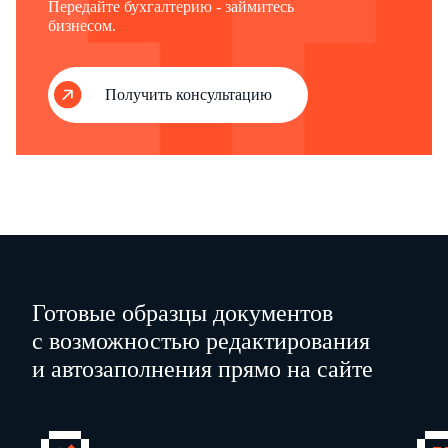
Передайте бухгалтерию - займитесь
…
…
…
выдачи "
"
20
г.
бизнесом.
На
получение
…
от
Получить консультацию
(
наименование поставщика
)
материальных
…
ценностей по
(
наименование, номер и
…
дата документа
)
Готовые образцы документов
с возможностью редактирования
и автозаполнения прямо на сайте
Оборотная сторона формы
N
М-2а
Номер
Материальные
Единица
Количес
тво
по