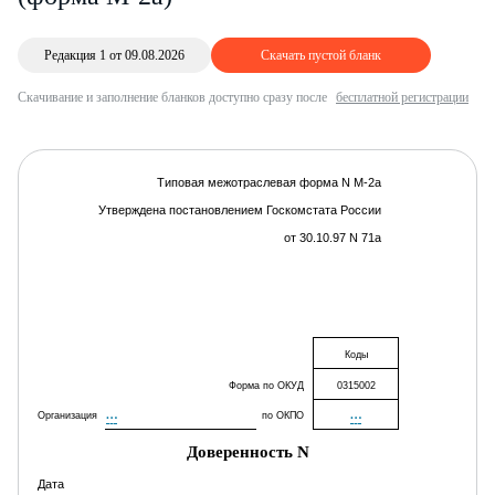
Редакция 1 от 09.08.2026
Скачать пустой бланк
Скачивание и заполнение бланков доступно сразу после
бесплатной регистрации
Типовая межотраслевая форма N М-2а
Утверждена постановлением Госкомстата России
от 30.10.97 N 71а
Коды
Форма по ОКУД
0315002
…
…
Организация
по ОКПО
Доверенность
N
Дата