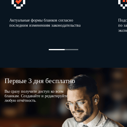
ценности
измере
ния
(прописью)
порядку
1
2
3
4
Актуальные формы бланков согласно
Подс
…
…
…
…
последним изменениям законодательства
по з
…
…
…
…
эксп
…
…
…
…
…
…
…
…
…
…
…
…
…
…
…
…
…
…
…
…
…
…
…
…
Первые 3 дня бесплатно
Вы сразу получите доступ ко всем
Подпись лица, получившего доверенность
бланкам. Создавайте и редактируйте
удостоверяем.
любую отчётность.
…
Руководитель
(
подпись
)
(
расшифровка подписи
)
М.П.