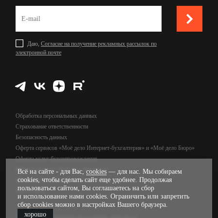
Даю,
Согласие на получение рекламных рассылок по
электронной почте
Обработка персональных данных
Страхование ответственности
Безопасность данных
Оферта сервисов «Моё дело Интернет-бухгалтерия» и «Моё дело Бюро»
Оферта услуг бухсопровождения
Оферта сервиса «Моё дело Финансы»
Всё на сайте - для Вас,
cookies
— для нас. Мы собираем
cookies, чтобы сделать сайт еще удобнее. Продолжая
Оферта услуг управленческого учёта
пользоваться сайтом, Вы соглашаетесь на сбор
Карта сайта
и использование нами cookies. Ограничить или запретить
сбор cookies можно в настройках Вашего браузера.
хорошо
© 2009—2026, интернет-бухгалтерия «Моё дело»