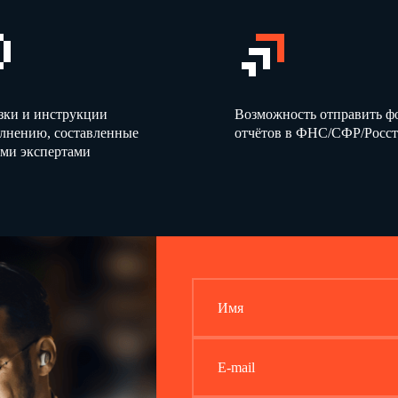
лист N
…
ЕДИНОГО ТРАНСПОРТНОГО ДОКУМЕНТА серии
…
зки и инструкции
Возможность отправить 
олнению, составленные
отчётов в ФНС/СФР/Росст
ми экспертами
Имя
E-mail