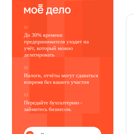
01
До 30% времени
предпринимателя уходит на
учёт, который можно
делегировать
02
Налоги, отчёты могут сдаваться
вовремя без вашего участия
03
Передайте бухгалтерию -
займитесь бизнесом.