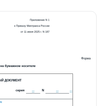
Приложение N 1
к
П
риказу Минтранса России
от 11 июня 2025 г. N 187
Форма
 на бумажном носителе
ЫЙ ДОКУМЕНТ
серия
…
N
…
…
ик