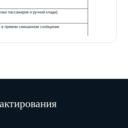
озки пассажиров и ручной клади)
и в прямом смешанном сообщении
ямом смешанном сообщении
я перевозчика
ешанных перевозках и о внесении изменений в отдельные
актирования