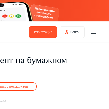
Регистрация
Войти
ент на бумажном
нить с подсказками
ации