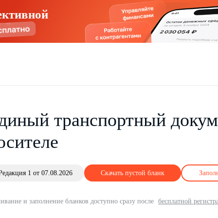
ективной
диный транспортный докум
осителе
Редакция 1 от 07.08.2026
Скачать пустой бланк
Запол
ивание и заполнение бланков доступно сразу после
бесплатной регистр