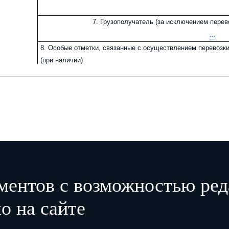
7.
Грузополучатель (за исключением перев
…
8.
Особые отметки, связанные с осуществлением перевозк
(при наличии)
…
9.
Размер платы за перевозку в пр
…
10.
Служебная информаци
…
_______________________
<1> Часть 1 статьи 1 Федерального закона от 8 августа 2024 г. № 288-ФЗ
"
О прямых см
ментов с возможностью ред
законодательные акты Российской Федерации
"
.
о на сайте