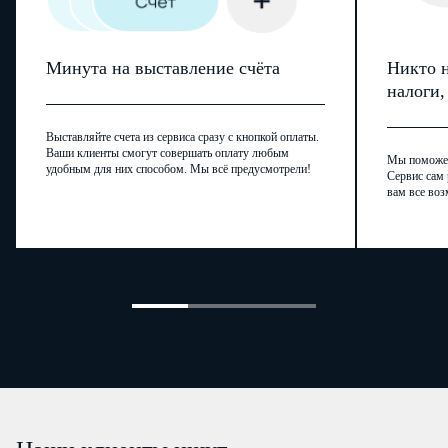
Минута на выставление счёта
Никто н
налоги
Выставляйте счета из сервиса сразу с кнопкой оплаты.
Ваши клиенты смогут совершать оплату любым
Мы поможем,
удобным для них способом. Мы всё предусмотрели!
Сервис сам 
вам все воз