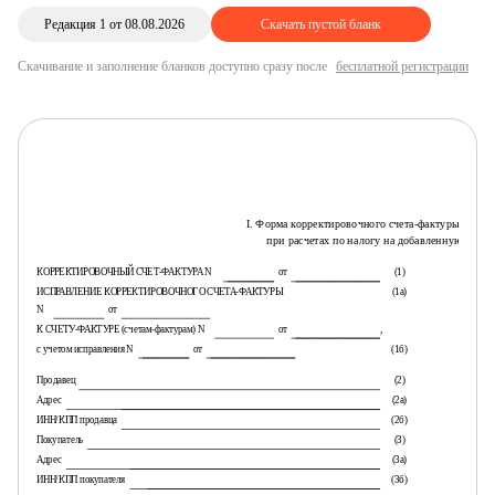
Редакция 1 от 08.08.2026
Скачать пустой бланк
Скачивание и заполнение бланков доступно сразу после
бесплатной регистрации
I. Форма корректировочного счета-фактуры, прим
при расчетах по налогу на добавленную стоим
КОРРЕКТИРОВОЧНЫЙ СЧЕТ-ФАКТУРА N
от
(1)
ИСПРАВЛЕНИЕ КОРРЕКТИРОВОЧНОГО СЧЕТА-ФАКТУРЫ
(1а)
N
от
К СЧЕТУ-ФАКТУРЕ (счетам-фактурам) N
от
,
с учетом исправления N
от
(1б)
Продавец
(2)
Адрес
(2а)
ИНН/КПП продавца
(2б)
Покупатель
(3)
Адрес
(3а)
ИНН/КПП покупателя
(3б)