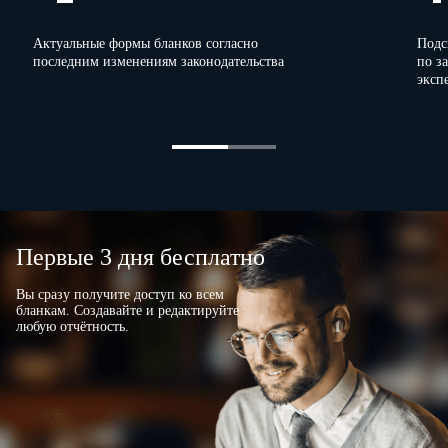
Актуальные формы бланков согласно
Подс
последним изменениям законодательства
по з
эксп
Первые 3 дня бесплатно
Вы сразу получите доступ ко всем
бланкам. Создавайте и редактируйте
любую отчётность.