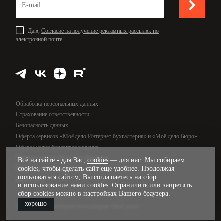
Даю,
Согласие на получение рекламных рассылок по
электронной почте
Обработка персональных данных
Страхование ответственности
Безопасность данных
Оферта сервисов «Моё дело Интернет-бухгалтерия» и «Моё дело Бюро»
Оферта услуг бухсопровождения
Оферта сервиса «Моё дело Финансы»
Всё на сайте - для Вас,
cookies
— для нас. Мы собираем
cookies, чтобы сделать сайт еще удобнее. Продолжая
Оферта услуг управленческого учёта
пользоваться сайтом, Вы соглашаетесь на сбор
Карта сайта
и использование нами cookies. Ограничить или запретить
сбор cookies можно в настройках Вашего браузера.
хорошо
© 2009—2026, интернет-бухгалтерия «Моё дело»