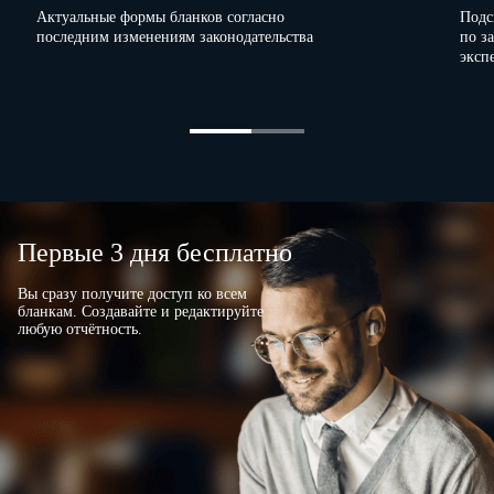
Актуальные формы бланков согласно
Подс
последним изменениям законодательства
по з
эксп
Первые 3 дня бесплатно
Вы сразу получите доступ ко всем
бланкам. Создавайте и редактируйте
любую отчётность.