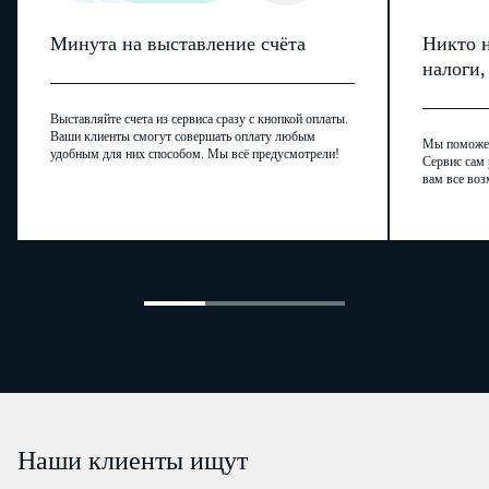
Минута на выставление счёта
Никто н
налоги
Выставляйте счета из сервиса сразу с кнопкой оплаты.
Ваши клиенты смогут совершать оплату любым
Мы поможем,
удобным для них способом. Мы всё предусмотрели!
Сервис сам 
вам все воз
Наши клиенты ищут