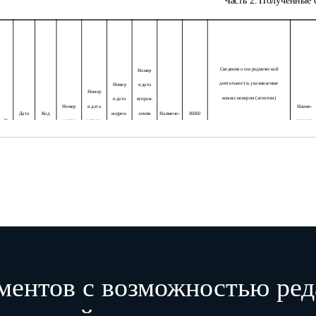
Часть 2. Полученные 
Сведения о посреднической
Номер
деятельности, указываемые
Номер
и дата
Номер
комиссионером (агентом)
и дата
исправ-
Номер
и дата
Наиме-
Дата
Код
коррек-
ления
Наимено-
ИНН/
N
и дата
исправ-
нование
получе-
вида
тиро-
коррек-
вание
КПП
п/п
счета-
ления
и код
ния
опера-ции
вочного
тиро-
продавца
продавца
фактуры
счета-
валюты
счета-
вочного
фактуры
наименование
ИНН/КПП
фактуры
счета-
код
субкомис-
субкомис-
фактуры
вида
сионера
сионера
сделки
(субагента)
(субагента)
1
2
3
4
5
6
7
8
9
10
11
12
13
ментов с возможностью ред