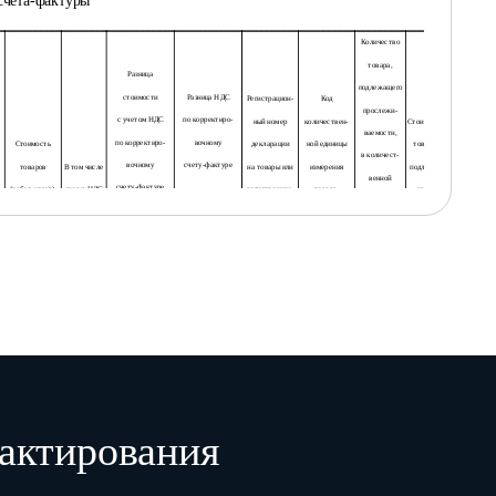
счета-фактуры
Количество
товара,
Разница
подлежащего
стоимости
Разница НДС
Регистрацион-
Код
прослежи-
с учетом НДС
по корректиро-
ный номер
количествен-
Стоимость
ваемости,
по корректиро-
вочному
Стоимость
декларации
ной единицы
товара,
в количест-
вочному
счету-фактуре
товаров
В том числе
на товары или
измерения
подлежа-
венной
счету-фактуре
(работ, услуг),
сумма НДС
регистрацион-
товара,
щего
единице
имущественных
по счету-
ный номер
используемой
прослежи-
измерения
прав по счету-
фактуре
партии товара,
в целях
ваемости,
товара,
фактуре
подлежащего
осуществле-
без НДС,
используе-
прослежи-
ния прослежи-
в рублях
умень-
увели-
умень-
увели-
мой в целях
ваемости
ваемости
шение
чение
шение
чение
осуществле-
ния прослежи-
ваемости
14
15
16
17
18
19
20
21
22
23
актирования