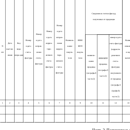
Сведения из счетов-фактур,
полученных от продавцов
Номер
Номер
и дата
Номер
и дата
исправ-
номер и дата
Номер
и дата
Наимено-
ИНН/
Наим
Дата
Код
коррек-
ления
счета-фактуры
N
и дата
исправ-
вание
КПП
нован
выстав-
вида
тиро-
коррек-
(корректи-
п/п
счета-
ления
покупа-
покупа-
и ко
ления
опера-ции
вочного
тиро-
наимено-
ровочного
фактуры
счета-
теля
теля
валю
ИНН/КПП
счета-
вочного
вание
счета-
фактуры
продавца
фактуры
счета-
продавца
фактуры),
(из графы 9
фактуры
(из графы 8
полученного
части 2)
части 2)
от продавца
(из графы 4
(графы 6)
части 2)
1
2
3
4
5
6
7
8
9
10
11
12
13