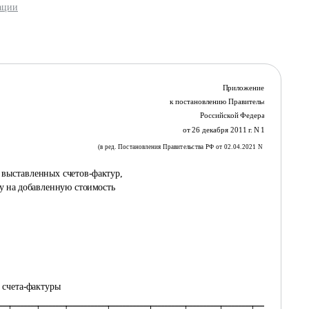
ации
Приложение N 3
к постановлению Правительства
Российской Федерации
от 26 декабря 2011 г. N 1137
(в ред. Постановления Правительства РФ от 02.04.2021 N 534)
 выставленных счетов-фактур,
у на добавленную стоимость
 счета-фактуры