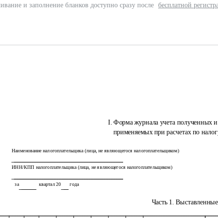
ивание и заполнение бланков доступно сразу после
бесплатной регистр
I. Форма журнала учета полученных и
применяемых при расчетах по налог
Наименование налогоплательщика (лица, не являющегося налогоплательщиком)
ИНН/КПП налогоплательщика (лица, не являющегося налогоплательщиком)
за
квартал 20
года
Часть 1. Выставленные