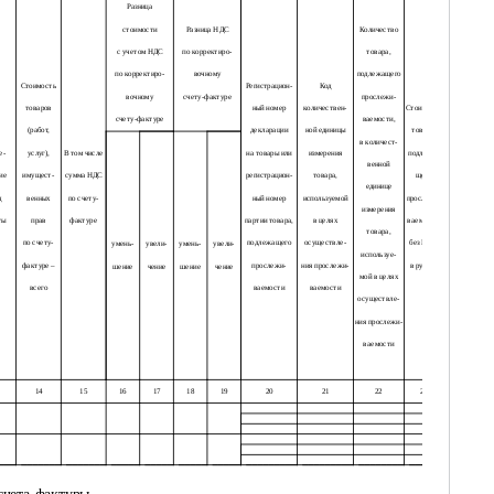
Разница
стоимости
Разница НДС
Количество
с учетом НДС
по корректиро-
товара,
по корректиро-
вочному
подлежащего
Стоимость
Регистрацион-
Код
вочному
счету-фактуре
прослежи-
товаров
ный номер
количествен-
Стоимость
счету-фактуре
ваемости,
(работ,
декларации
ной единицы
товара,
в количест-
е-
услуг),
В том числе
на товары или
измерения
подлежа-
венной
ие
имущест-
сумма НДС
регистрацион-
товара,
щего
единице
д
венных
по счету-
ный номер
используемой
прослежи-
измерения
ты
прав
фактуре
партии товара,
в целях
ваемости,
товара,
по счету-
подлежащего
осуществле-
без НДС,
умень-
увели-
умень-
увели-
используе-
фактуре –
прослежи-
ния прослежи-
в рублях
шение
чение
шение
чение
мой в целях
всего
ваемости
ваемости
осуществле-
ния прослежи-
ваемости
14
15
16
17
18
19
20
21
22
23