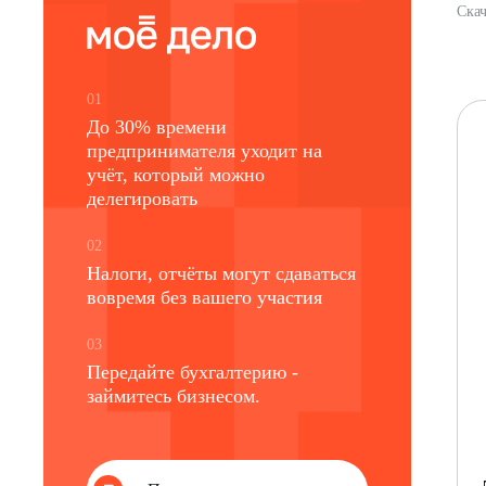
Скач
01
До 30% времени
предпринимателя уходит на
учёт, который можно
делегировать
02
Налоги, отчёты могут сдаваться
вовремя без вашего участия
03
Передайте бухгалтерию -
займитесь бизнесом.