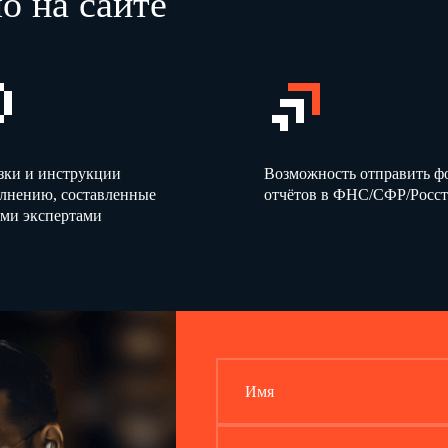
о на сайте
Руководитель организации
или иное уполномоченное лицо
(Подпись)
Индивидуальный предприниматель
или иное уполномоченное лицо
(Подпись)
Реквизиты свидетельства о государственной регистрации
индивидуального предпринимателя
зки и инструкции
Возможность отправить 
олнению, составленные
отчётов в ФНС/СФР/Росст
ми экспертами
Имя