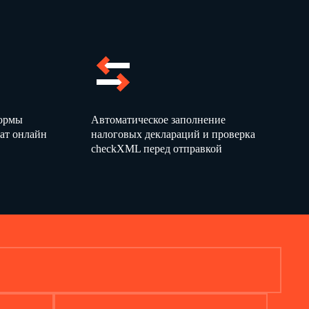
(Ф.И.О.)
(Ф.И.О.)
формы
Автоматическое заполнение
ат онлайн
налоговых деклараций и проверка
checkXML перед отправкой