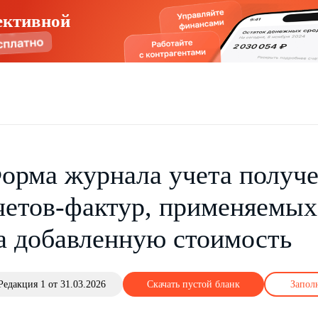
ективной
орма журнала учета получ
четов-фактур, применяемых
а добавленную стоимость
Редакция 1 от 31.03.2026
Скачать пустой бланк
Запол