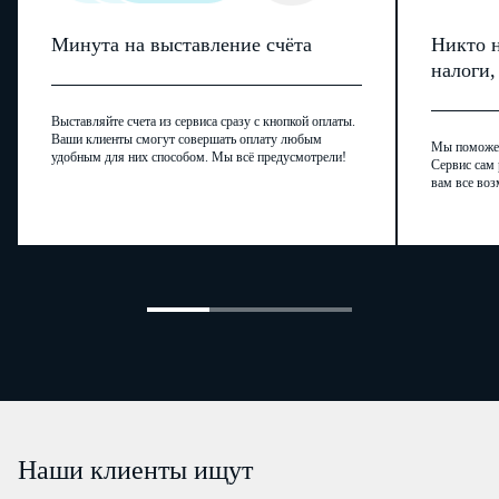
Минута на выставление счёта
Никто н
налоги
Выставляйте счета из сервиса сразу с кнопкой оплаты.
Ваши клиенты смогут совершать оплату любым
Мы поможем,
удобным для них способом. Мы всё предусмотрели!
Сервис сам 
вам все воз
Наши клиенты ищут