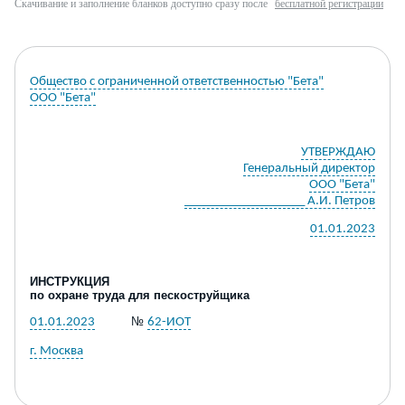
Скачивание и заполнение бланков доступно сразу после
бесплатной регистрации
Общество с ограниченной ответственностью "Бета"
ООО "Бета"
УТВЕРЖДАЮ
Генеральный директор
ООО "Бета"
___________________ А.И. Петров
01.01.2023
ИНСТРУКЦИЯ
по охране труда
для
пескоструйщика
№
01.01.2023
62-ИОТ
г. Москва
I
. ОБЩИЕ ПОЛОЖЕНИЯ