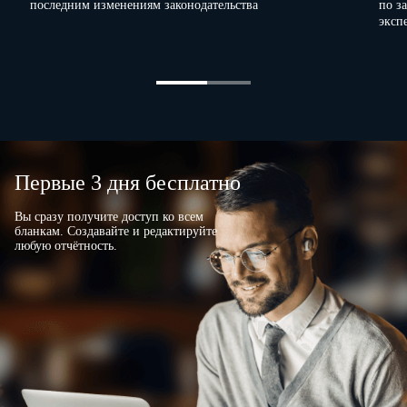
последним изменениям законодательства
по з
эксп
Первые 3 дня бесплатно
Вы сразу получите доступ ко всем
бланкам. Создавайте и редактируйте
любую отчётность.