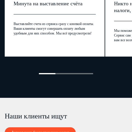
Минута на выставление счёта
Никто н
налоги
Выставляйте счета из сервиса сразу с кнопкой оплаты.
Ваши клиенты смогут совершать оплату любым
Мы поможем,
удобным для них способом. Мы всё предусмотрели!
Сервис сам 
вам все воз
Наши клиенты ищут