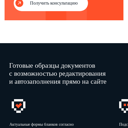
Получить консультацию
Фактически оказавшиеся в наличии материальные ценности на "
"
в
количестве
на о
(прописью)
принял
(должность)
(подпись)
(расшифровка подписи)
Готовые образцы документов
с возможностью редактирования
и автозаполнения прямо на сайте
Актуальные формы бланков согласно
Подс