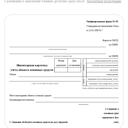
Скачивание и заполнение бланков доступно сразу после
бесплатной регистрации
Унифицированная форма № ОС-6
Утверждена постановлением Госкомстата Ро
от 21.01.2003 № 7
Код
Форма по ОКУД
по ОКПО
(наименование организации)
по ОКОФ
(наименование структурного подразделения)
Номер
Дата
амортизационной группы
Инвентарная карточка
документа
составления
паспорта (регистрационный)
Номер
учета объекта основных средств
заводской
Объект
инвентарный
принятия к бухгалтерскому учету
Дата
списания с бухгалтерского учета
(серия, тип постройки или модель, марка)
Счет, субсчет, код аналитического учета
Место нахождения объекта основных средств
Организация-изготовитель
(наименование)
2. Сведения об объекте
основных средств на дат
принятия к бухгалтерск
1. Сведения об объекте основных средств на дату передачи
учету
Документ о вводе в