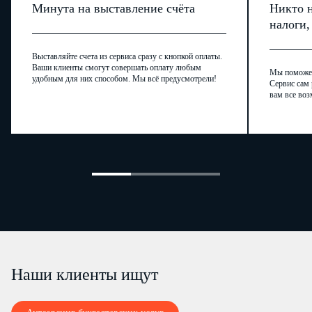
Минута на выставление счёта
Никто н
налоги
Выставляйте счета из сервиса сразу с кнопкой оплаты.
Ваши клиенты смогут совершать оплату любым
Мы поможем,
удобным для них способом. Мы всё предусмотрели!
Сервис сам 
вам все воз
Наши клиенты ищут