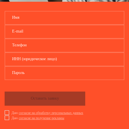
Наименование конструктивных
Качественные и количественные
элементов и других признаков,
при
основного объекта
характеризующих объект
Имя
8
9
1
E-mail
В том числе: материалы
Телефон
Лицо, ответственное за ведение инвентарной карточки
ИНН (юридическое лицо)
(должность)
Пароль
Оставить заявку
Даю
согласие на обработку персональных данных
Даю
согласие на получение рекламы