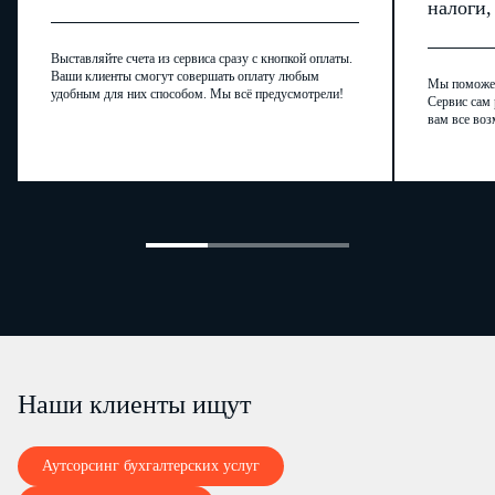
налоги
Выставляйте счета из сервиса сразу с кнопкой оплаты.
Ваши клиенты смогут совершать оплату любым
Мы поможем,
удобным для них способом. Мы всё предусмотрели!
Сервис сам 
вам все воз
Наши клиенты ищут
Аутсорсинг бухгалтерских услуг