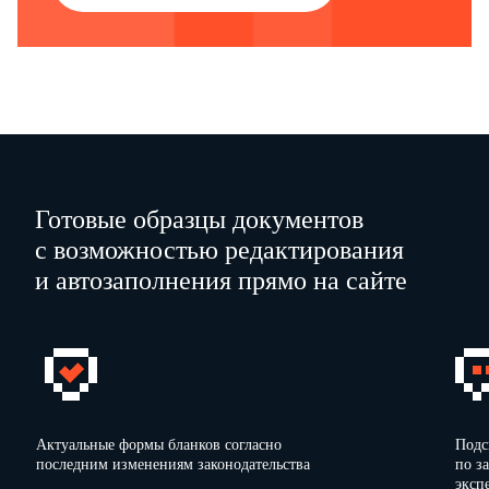
…
не зарегистрированный в качестве предпринимателя)
Свидетельство
о регистрации
…
…
5. Номер
торгового места
…
Готовые образцы документов
…
…
с возможностью редактирования
(наименование
(подпись)
(расшифровка подписи)
должности с
и автозаполнения прямо на сайте
указанием
…
М.П.
управляющей
рынком компании)
Срок действия
Актуальные формы бланков согласно
Подс
последним изменениям законодательства
по з
карточки продавца с
…
200
…
г. по
…
200
…
г.
эксп