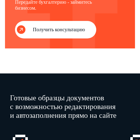
Передайте бухгалтерию - займитесь
№
Марина
бизнесом.
1
17
10
2012
Евгеньевна
0108548
продавец
торго
Получить консультацию
Готовые образцы документов
с возможностью редактирования
и автозаполнения прямо на сайте