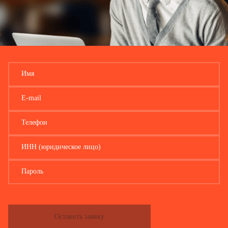
утвержденной Минтрудом России, если в ней не
закончились все страницы и не начато ведение
новой книги по учету движения трудовых книжек и
вкладышей в них.
Имя
E-mail
Телефон
ИНН (юридическое лицо)
Пароль
Оставить заявку