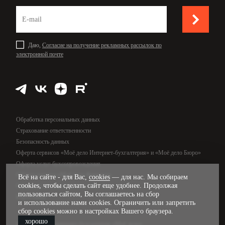
Даю,
Согласие на получение рекламных рассылок по
электронной почте
Обработка персональных данных
Страхование ответственности
Безопасность данных
Оферта сервисов «Моё дело Интернет-бухгалтерия» и «Моё дело Бюро»
Оферта услуг бухсопровождения
Оферта сервиса «Моё дело Финансы»
Всё на сайте - для Вас,
cookies
— для нас. Мы собираем
cookies, чтобы сделать сайт еще удобнее. Продолжая
Оферта услуг управленческого учёта
пользоваться сайтом, Вы соглашаетесь на сбор
Карта сайта
и использование нами cookies. Ограничить или запретить
сбор cookies можно в настройках Вашего браузера.
хорошо
© 2009—2026, интернет-бухгалтерия «Моё дело»