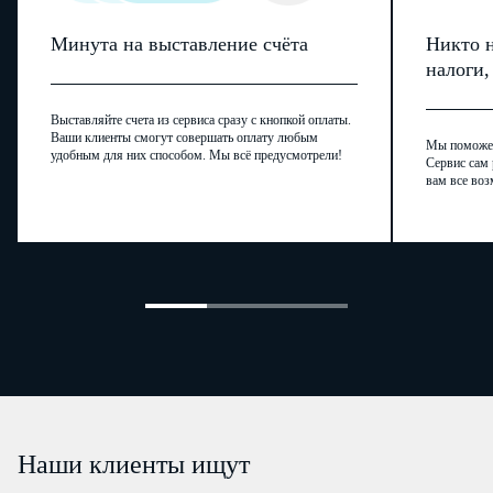
Минута на выставление счёта
Никто н
налоги
Выставляйте счета из сервиса сразу с кнопкой оплаты.
Ваши клиенты смогут совершать оплату любым
Мы поможем,
удобным для них способом. Мы всё предусмотрели!
Сервис сам 
вам все воз
Наши клиенты ищут