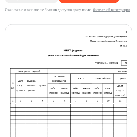
Скачивание и заполнение бланков доступно сразу после
бесплатной регистрации
Приложение
к Типовым рекомендациям, утвержденным приказ
Министерства финансов Российской Федерац
от 21.12.98 г. N 6
КНИГА (журнал)
учета фактов хозяйственной деятельности
Форма N К-1
по ОКУД
0720310
Регистрация операций
Наличие и движен
затраты на
касса
расчетный счет
реализация
дата
содержа-
производство
N
и N до-
ние опе-
сумма
дебет
п/п
дебет
кредит
дебет
кредит
дебет
кредит
кредит
кумента
рации
(задол-
(приход)
(расход)
(приход)
(расход)
(приход)
(расход)
(оплачен
женность)
1
2
3
4
5
6
7
8
9
10
11
12