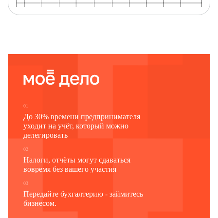
01
До 30% времени предпринимателя
уходит на учёт, который можно
делегировать
02
Налоги, отчёты могут сдаваться
вовремя без вашего участия
03
Передайте бухгалтерию - займитесь
бизнесом.