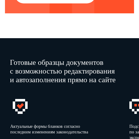
указанным в информационных картах Конкурсной заявки.
(подпись уполномоченного представителя)
…
(имя и должность подписавшего)
Готовые образцы документов
…
с возможностью редактирования
(наименование участника торгов (конкурса)
и автозаполнения прямо на сайте
…
(адрес)
Актуальные формы бланков согласно
Подс
последним изменениям законодательства
по з
эксп