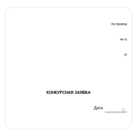
по проведению т
(к
на закупку
квали
(подряд
КОНКУРСНАЯ ЗАЯВКА
Дата
…