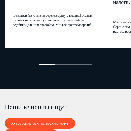
налоги
Выставляйте счета из сервиса сразу с кнопкой оплаты.
Ваши клиенты смогут совершать оплату любым
Мы поможем,
удобным для них способом. Мы всё предусмотрели!
Сервис сам 
вам все воз
Наши клиенты ищут
Аутсорсинг бухгалтерских услуг