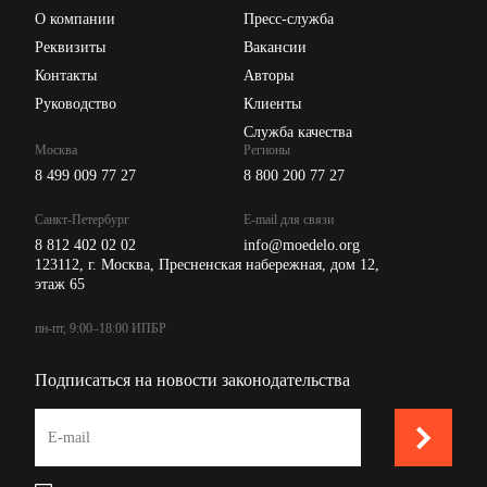
Цены
О компании
Пресс-служба
Api для интеграции
Реквизиты
Вакансии
Контакты
Авторы
Руководство
Клиенты
Итого за месяц:
Служба качества
Москва
Регионы
Итого с начала
года:
8 499 009 77 27
8 800 200 77 27
* Таблица N 1-1А используется индивидуальным предпринимателем, осуществляющим деятель
Санкт-Петербург
E-mail для связи
8 812 402 02 02
info@moedelo.org
123112, г. Москва, Пресненская набережная, дом 12,
этаж 65
пн-пт, 9:00–18:00 ИПБР
Подписаться на новости законодательства
Учет приобретенного и израсходованного сырья по видам товаров (работ, услуг)