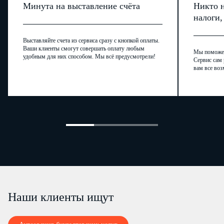
Минута на выставление счёта
Никто н
налоги
Выставляйте счета из сервиса сразу с кнопкой оплаты.
Ваши клиенты смогут совершать оплату любым
Мы поможем,
удобным для них способом. Мы всё предусмотрели!
Сервис сам 
вам все воз
Раздел I
Учет доходов и ра
Учет приобретенного и израсходованного сырья по видам товаров (работ, услуг)
Стоимостные показатели при
Стоимость единицы товара (ра
Наши клиенты ищут
Дата
Наименование приобретенных,
Единиц
услуги) (руб.)
Номер
N п/
операции
изготовленных товаров,
а
докумен
п
(число,
выполненных работ, оказанных
измерен
Цена без
Налог с
Цена
та