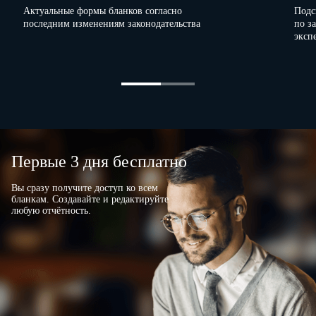
Актуальные формы бланков согласно
Подс
последним изменениям законодательства
по з
эксп
Первые 3 дня бесплатно
Вы сразу получите доступ ко всем
бланкам. Создавайте и редактируйте
любую отчётность.