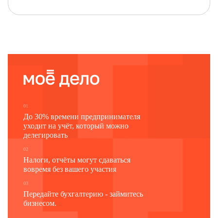
01
До 30% времени предпринимателя
уходит на учёт, который можно
делегировать
02
Налоги, отчёты могут сдаваться
вовремя без вашего участия
03
Передайте бухгалтерию - займитесь
бизнесом.