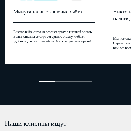
Минута на выставление счёта
Никто н
налоги
Выставляйте счета из сервиса сразу с кнопкой оплаты.
Ваши клиенты смогут совершать оплату любым
Мы поможем,
удобным для них способом. Мы всё предусмотрели!
Сервис сам 
вам все воз
Наши клиенты ищут