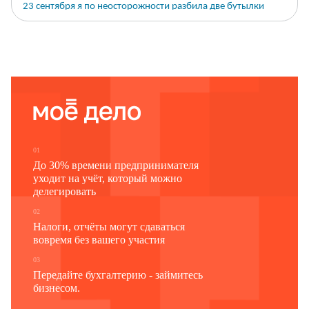
23 сентября я по неосторожности разбила две бутылки
красного сухого вина "Cahors Le Cedre" (2005 год),
выставляя их на витрину. Стоимость обеих бутылок
составляет 6000 руб.
Обязуюсь компенсировать причиненный ущерб путем
уплаты регулярных платежей (
) в течение
2000 руб.
следующих трех месяцев – октябрь, ноябрь, декабрь 2011 г.
(до 25-го числа каждого из указанных месяцев)
.
________________
26.09.2011
Н.И. Краснов
а
01
До 30% времени предпринимателя
уходит на учёт, который можно
делегировать
02
Налоги, отчёты могут сдаваться
вовремя без вашего участия
03
Передайте бухгалтерию - займитесь
бизнесом.