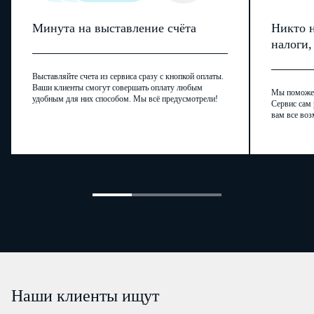
Минута на выставление счёта
Никто н
налоги
Выставляйте счета из сервиса сразу с кнопкой оплаты.
Ваши клиенты смогут совершать оплату любым
Мы поможем,
удобным для них способом. Мы всё предусмотрели!
Сервис сам 
вам все воз
Наши клиенты ищут