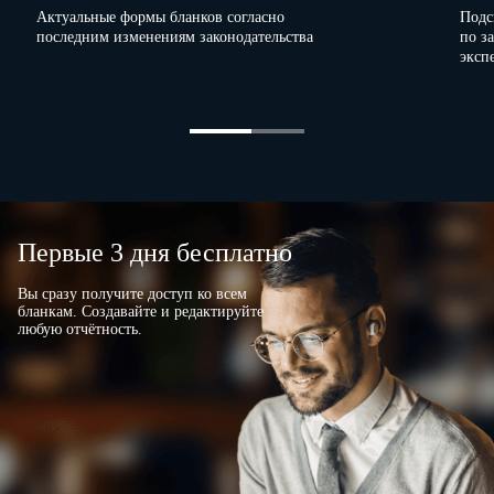
Актуальные формы бланков согласно
Подс
последним изменениям законодательства
по з
эксп
Первые 3 дня бесплатно
Вы сразу получите доступ ко всем
бланкам. Создавайте и редактируйте
любую отчётность.