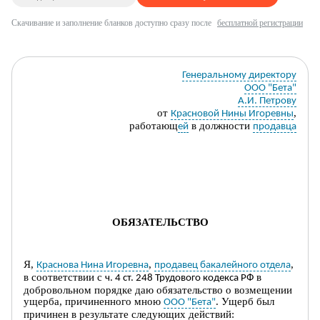
Скачивание и заполнение бланков доступно сразу после
бесплатной регистрации
Генеральному директору
ООО "Бета"
А.И. Петрову
от
,
Красновой Нины Игоревны
работающ
в должности
ей
продавца
ОБЯЗАТЕЛЬСТВО
Я,
,
,
Краснова Нина Игоревна
продавец бакалейного отдела
в соответствии с
в
ч. 4 ст. 248 Трудового кодекса РФ
добровольном порядке даю обязательство о возмещении
ущерба, причиненного мною
. Ущерб был
ООО "Бета"
причинен в результате следующих действий: